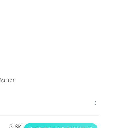
ésultat
3.8k