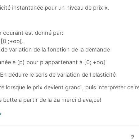
sticité instantanée pour un niveau de prix x.
 courant est donné par:
 [0 ;+oo[.
ns de variation de la fonction de la demande
tanée e (p) pour p appartenant à [0; +oo[
n déduire le sens de variation de l elasticité
ité lorsque le prix devient grand , puis interpréter ce r
 je butte a partir de la 2a merci d ava,ce!
2