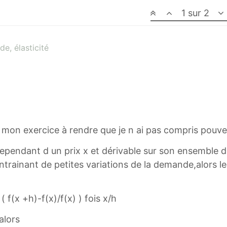
1 sur 2
e, élasticité
de mon exercice à rendre que je n ai pas compris pouv
pendant d un prix x et dérivable sur son ensemble de
 entrainant de petites variations de la demande,alors 
 ( f(x +h)-f(x)/f(x) ) fois x/h
alors