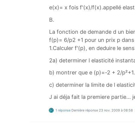
e(x)= x fois f'(x)/f(x).appellé ela
B.
La fonction de demande d un bien
f(p)= 6/p2 +1 pour un prix p dans
1.Calculer f'(p), en deduire le se
2a) determiner l elasticité instan
b) montrer que e (p)=-2 + 2/p²+1.E
c) determiner la limite de l elastic
J ai déja fait la premiere partie...
1 réponse
Dernière réponse
23 nov. 2009 à 08:58