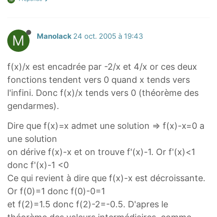
M
Manolack
24 oct. 2005 à 19:43
f(x)/x est encadrée par -2/x et 4/x or ces deux
fonctions tendent vers 0 quand x tends vers
l'infini. Donc f(x)/x tends vers 0 (théorème des
gendarmes).
Dire que f(x)=x admet une solution => f(x)-x=0 a
une solution
on dérive f(x)-x et on trouve f'(x)-1. Or f'(x)<1
donc f'(x)-1 <0
Ce qui revient à dire que f(x)-x est décroissante.
Or f(0)=1 donc f(0)-0=1
et f(2)=1.5 donc f(2)-2=-0.5. D'apres le