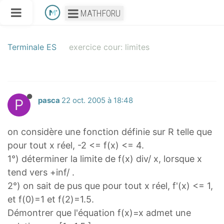
MATHFORU
Terminale ES
exercice cour: limites
P
pasca
22 oct. 2005 à 18:48
on considère une fonction définie sur R telle que
pour tout x réel, -2 <= f(x) <= 4.
1°) déterminer la limite de f(x) div/ x, lorsque x
tend vers +inf/ .
2°) on sait de pus que pour tout x réel, f'(x) <= 1,
et f(0)=1 et f(2)=1.5.
Démontrer que l'équation f(x)=x admet une