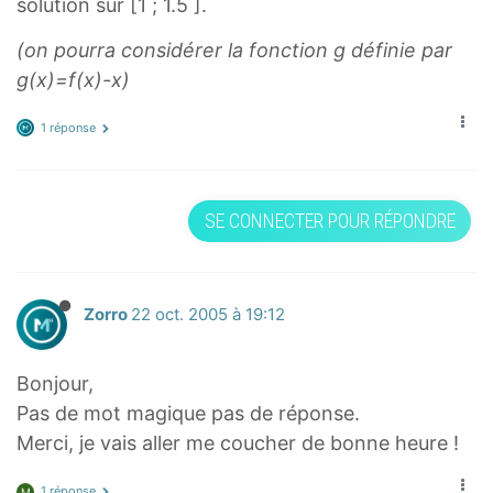
solution sur [1 ; 1.5 ].
(on pourra considérer la fonction g définie par
g(x)=f(x)-x)
1 réponse
SE CONNECTER POUR RÉPONDRE
Zorro
22 oct. 2005 à 19:12
Bonjour,
Pas de mot magique pas de réponse.
Merci, je vais aller me coucher de bonne heure !
1 réponse
M