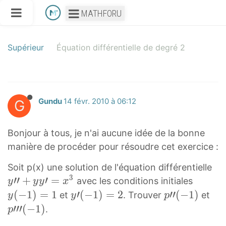
MATHFORU
Supérieur
Équation différentielle de degré 2
G
Gundu
14 févr. 2010 à 06:12
Bonjour à tous, je n'ai aucune idée de la bonne
manière de procéder pour résoudre cet exercice :
y
Soit p(x) une solution de l'équation différentielle
3
′
′
′
+
′
=
y
avec les conditions initiales
y
y
y
x
′
(
(
−
1
)
=
1
y
′
(
−
1
)
=
2
p
′
′
(
−
1
)
p
et
. Trouver
et
y
y
p
+
−
′
′
′
′
′
′
(
−
1
)
.
p
y
1
(
′
′