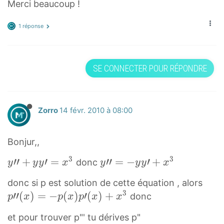
Merci beaucoup !
y
)
−
(
′
′
=
1
−
(
1 réponse
=
1
)
1
−
x
y
=
)
1
3
(
2
p
)
SE CONNECTER POUR RÉPONDRE
y
-
y
\
p
\
1
\
p
\
p
)
p
r
p
r
=
r
i
r
Zorro
14 févr. 2010 à 08:00
i
1
i
m
i
m
m
e
m
Bonjur,,
e
e
\
e
3
3
y
′
′
+
′
=
y
′
′
=
−
′
+
\
donc
(
p
\
y
y
y
x
y
y
y
x
′
′
p
-
r
p
p
donc si p est solution de cette équation , alors
′
′
r
1
i
r
3
′
′
′
(
)
=
−
(
)
′
(
)
+
donc
p
x
p
x
p
x
x
+
=
i
)
m
i
′
y
−
m
=
e
m
et pour trouver p"' tu dérives p"
(