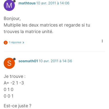
M
mathtous
10 avr. 2011 à 14:06
Bonjour,
Multiplie les deux matrices et regarde si tu
trouves la matrice unité.
1 réponse
S
S
sosmath01
10 avr. 2011 à 14:36
Je trouve :
A= -2 1 -3
0 1 0
0 0 1
Est-ce juste ?