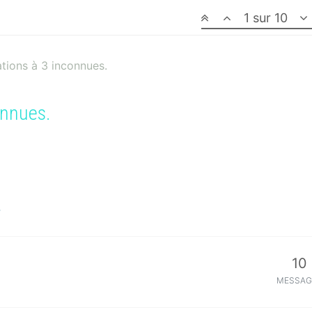
1 sur 10
tions à 3 inconnues.
onnues.
10
MESSAG