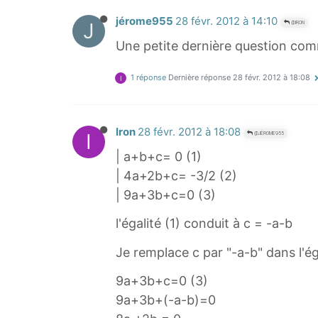
jérome955
28 févr. 2012 à 14:10
J
@IRON
Une petite dernière question com
1 réponse
Dernière réponse
28 févr. 2012 à 18:08
I
Iron
28 févr. 2012 à 18:08
I
@JÉROME955
| a+b+c= 0 (1)
| 4a+2b+c= -3/2 (2)
| 9a+3b+c=0 (3)
l'égalité (1) conduit à c = -a-b
Je remplace c par "-a-b" dans l'ég
9a+3b+c=0 (3)
9a+3b+(-a-b)=0