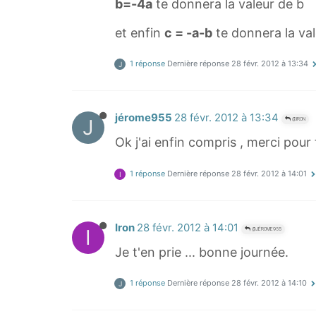
b=-4a
te donnera la valeur de b
et enfin
c = -a-b
te donnera la val
1 réponse
Dernière réponse
28 févr. 2012 à 13:34
J
jérome955
28 févr. 2012 à 13:34
J
@IRON
Ok j'ai enfin compris , merci pour 
1 réponse
Dernière réponse
28 févr. 2012 à 14:01
I
Iron
28 févr. 2012 à 14:01
I
@JÉROME955
Je t'en prie ... bonne journée.
1 réponse
Dernière réponse
28 févr. 2012 à 14:10
J