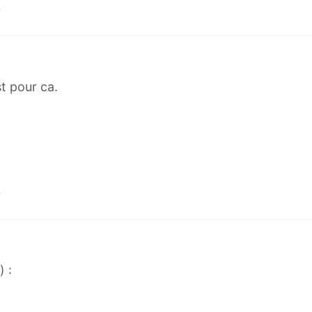
st pour ca.
) :