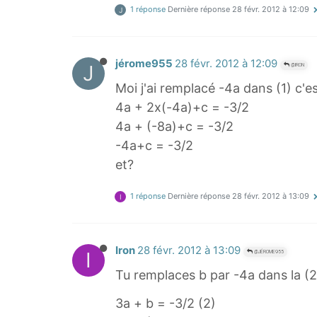
1 réponse
Dernière réponse
28 févr. 2012 à 12:09
J
jérome955
28 févr. 2012 à 12:09
J
@IRON
Moi j'ai remplacé -4a dans (1) c'e
4a + 2x(-4a)+c = -3/2
4a + (-8a)+c = -3/2
-4a+c = -3/2
et?
1 réponse
Dernière réponse
28 févr. 2012 à 13:09
I
Iron
28 févr. 2012 à 13:09
I
@JÉROME955
Tu remplaces b par -4a dans la (2
3a + b = -3/2 (2)