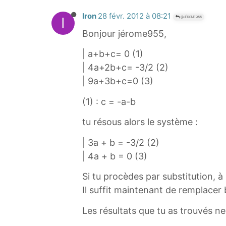
Iron
28 févr. 2012 à 08:21
I
@JÉROME955
Bonjour jérome955,
| a+b+c= 0 (1)
| 4a+2b+c= -3/2 (2)
| 9a+3b+c=0 (3)
(1) : c = -a-b
tu résous alors le système :
| 3a + b = -3/2 (2)
| 4a + b = 0 (3)
Si tu procèdes par substitution, à 
Il suffit maintenant de remplacer 
Les résultats que tu as trouvés n