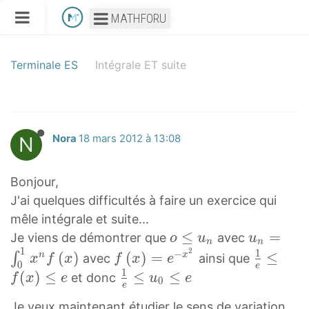
MATHFORU
Terminale ES
Intégrale ET suite
N
Nora
18 mars 2012 à 13:08
Bonjour,
J'ai quelques difficultés à faire un exercice qui
mêle intégrale et suite...
o
≤
u
=
Je viens de démontrer que
avec
o
u
u
n
n
1
2
≤
n
1
f
1
−
(
)
(
)
=
≤
∫
n
x
avec
ainsi que
x
f
x
f
x
e
0
e
u
=
(
e
1
(
)
≤
1
≤
≤
et donc
f
x
e
u
e
0
e
n
∫
x
≤
e
Je veux maintenant étudier le sens de variation