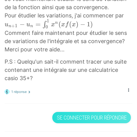
o
0
)
f
≤
de la fonction ainsi que sa convergence.
\
1
=
(
u
u
l
x
Pour étudier les variations, j'ai commencer par
e
x
0
1
n
e
n
−
=
(
(
)
−
1
)
∫
n
−
)
u
u
x
x
f
x
≤
+
1
n
n
0
+
q
f
x
≤
Comment faire maintenant pour étudier le sens
e
1
u
(
2
e
\
de variations de l'intégrale et sa convergence?
−
_
x
f
\
f
Merci pour votre aide...
u
{
)
\
f
r
P.S : Quelqu'un sait-il comment tracer une suite
n
n
u
l
r
a
contenant une intégrale sur une calculatrice
=
}
_
e
a
c
∫
casio 35+?
{
f
c
{
0
n
t
{
1
1 réponse
1
}
(
1
}
x
=
x
}
{
n
\
\
{
e
SE CONNECTER POUR RÉPONDRE
(
i
r
e
}
x
n
i
}
\
f
t
g
\