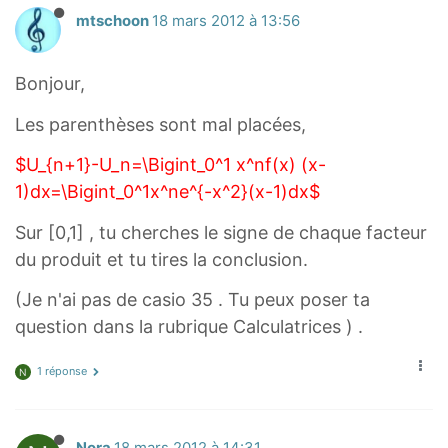
l
(
_
h
l
mtschoon
18 mars 2012 à 13:56
e
x
{
t
e
q
)
0
)
q
u
Bonjour,
−
}
=
f
_
1
^
e
(
Les parenthèses sont mal placées,
{
)
{
^
x
0
$U_{n+1}-U_n=\Bigint_0^1 x^nf(x) (x-
u
1
{
)
}
1)dx=\Bigint_0^1x^ne^{-x^2}(x-1)dx$
_
}
-
\
\
{
{
x
l
l
Sur [0,1] , tu cherches le signe de chaque facteur
n
x
^
e
e
du produit et tu tires la conclusion.
+
^
{
q
q
(Je n'ai pas de casio 35 . Tu peux poser ta
1
{
2
e
e
question dans la rubrique Calculatrices ) .
}
n
}
-
}
}
1 réponse
N
u
f
_
\
{
l
Nora
18 mars 2012 à 14:31