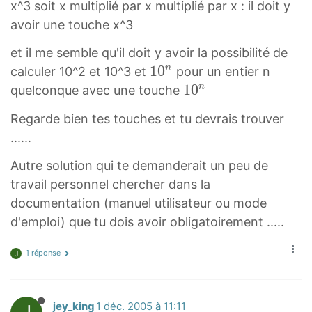
x^3 soit x multiplié par x multiplié par x : il doit y
avoir une touche x^3
et il me semble qu'il doit y avoir la possibilité de
1
1
0
n
calculer 10^2 et 10^3 et
pour un entier n
0
1
1
0
n
quelconque avec une touche
n
0
Regarde bien tes touches et tu devrais trouver
1
n
......
0
1
^
0
Autre solution qui te demanderait un peu de
n
^
travail personnel chercher dans la
n
documentation (manuel utilisateur ou mode
d'emploi) que tu dois avoir obligatoirement .....
1 réponse
J
jey_king
1 déc. 2005 à 11:11