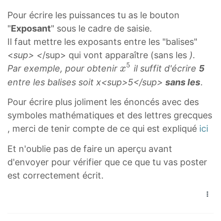
Pour écrire les puissances tu as le bouton
"
Exposant
" sous le cadre de saisie.
Il faut mettre les exposants entre les "balises"
<
sup> <
/sup> qui vont apparaître (sans les
).
5
x
Par exemple, pour obtenir
il suffit d'écrire
5
x
5
entre les balises soit x<
sup>5<
/sup>
sans les
.
x
Pour écrire plus joliment les énoncés avec des
^
symboles mathématiques et des lettres grecques
5
, merci de tenir compte de ce qui est expliqué
ici
Et n'oublie pas de faire un aperçu avant
d'envoyer pour vérifier que ce que tu vas poster
est correctement écrit.