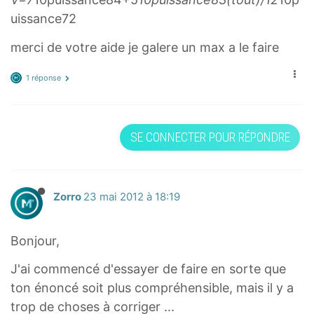
/
^
uissance72
3
2
merci de votre aide je galere un max a le faire
)
^
1 réponse
{
-
4
SE CONNECTER POUR RÉPONDRE
}
Zorro
23 mai 2012 à 18:19
Bonjour,
J'ai commencé d'essayer de faire en sorte que
ton énoncé soit plus compréhensible, mais il y a
trop de choses à corriger ...