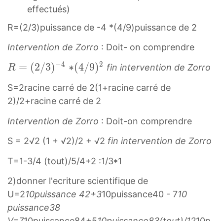
effectués)
R=(2/3)puissance de -4 *(4/9)puissance de 2
Intervention de Zorro
: Doit- on comprendre
−
4
2
R
=
(
2
/
3
)
∗
∗
(
4
/
9
)
fin intervention de Zorro
R
=
(
S=2racine carré de 2(1+racine carré de
(
4
2)/2+racine carré de 2
2
/
/
9
Intervention de Zorro
: Doit-on comprendre
3
)
S = 2√2 (1 + √2)/2 + √2
fin intervention de Zorro
)
2
−
*
T=1-3/4 (tout)/5/4+2 :1/3*1
4
(
2)donner l'ecriture scientifique de
R
4
=
/
U=2
10puissance 42+3
10puissance40 - 7
10
(
9
puissance38
2
)
V=7
10puissance84+5
10puissance83(tout)/12
10p