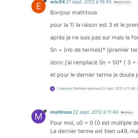
eric94
21 sept. 2012 à 18:45
E
@MATHTOUS
Bonjour mathtous
pour la 1) la raison est 3 et le pr
après je ne suis pas sur mais la for
Sn = (nb de termes)* (premier te
donc j'ai remplacé Sn = 50* ( 3 + 
et pour le dernier terme je doute
1 réponse
Dernière réponse
22 sept. 2012 à 11:48
M
mathtous
22 sept. 2012 à 11:48
M
@ERIC94
Pour moi, u0 = 0 (0 est multiple de
Le dernier terme est bien u49, mais