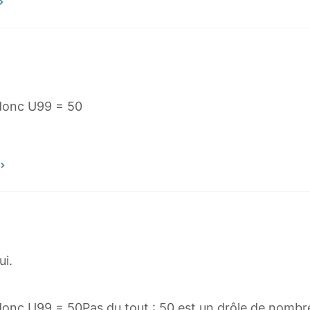
 donc U99 = 50
ui.
 donc U99 = 50Pas du tout : 50 est un drôle de nombr