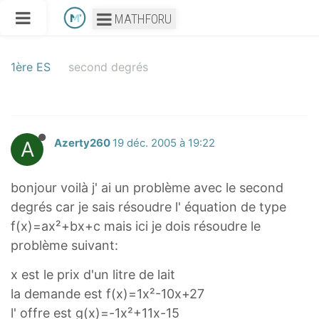
MATHFORU
1ère ES
second degrés
A
Azerty260
19 déc. 2005 à 19:22
bonjour voilà j' ai un problème avec le second
degrés car je sais résoudre l' équation de type
f(x)=ax²+bx+c mais ici je dois résoudre le
problème suivant:
x est le prix d'un litre de lait
la demande est f(x)=1x²-10x+27
l' offre est g(x)=-1x²+11x-15