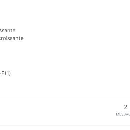
issante
croissante
-F(1)
2
MESSA