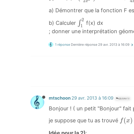
2
4
x
2
a) Démontrer que la fonction F est
x
2
−
∫
∫
b) Calculer
f(x) dx
1
1
1
; donner une interprétation géomé
2
2
x
\
1 réponse
Dernière réponse
29 avr. 2013 à 16:09
2
i
)
n
l
t
n
_
x
{
−
1
2
mtschoon
29 avr. 2013 à 16:09
}
@LOUNA13
x
^
Bonjour ! ( un petit "Bonjour" fait p
+
{
f
(
)
je suppose que tu as trouvé
f
x
1
2
(
4
}
Idée pour la 2)
: