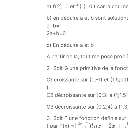
n
a) f(2)=0 et f'(1)=0 ( car la courb
f
b) en déduire a et b sont solution
t
a+b=1
y
2a+b=0
c) En déduire a et b
A partir de la, tout me pose probl
2- Soit G une primitive de la fonc
C1 croissante sur (0;-1) et (1,5;0,
)
C2 décroissante sur (0;3) a (1;1,5)
C3 décroissante sur (0,2;4) a (1,3;
3- Soit F une fonction définie sur l
2
−
1
(
(
)
−
2
+
x
[ par F(x) =
l
n
x
x
2