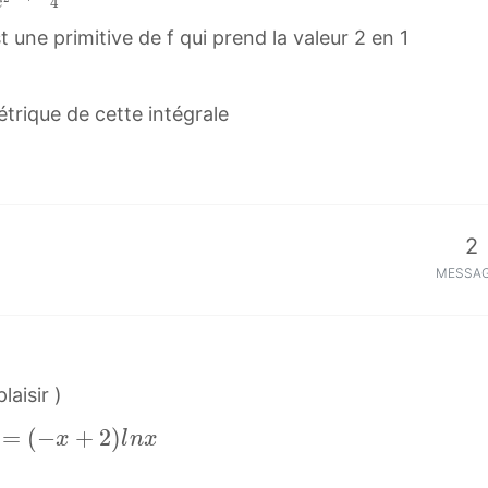
4
x
i
 une primitive de f qui prend la valeur 2 en 1
n
f
t
trique de cette intégrale
y
2
MESSA
laisir )
=
(
−
+
2
)
x
l
n
x