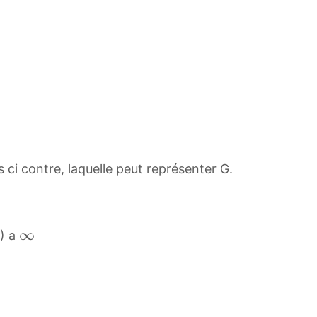
f
t
y
 ci contre, laquelle peut représenter G.
∞
∞
8) a
\
i
n
f