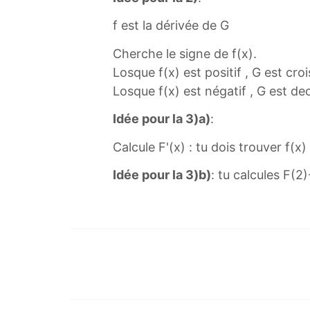
x
x
)
2
f est la dérivée de G
=
+
Cherche le signe de f(x).
(
1
Losque f(x) est positif , G est cro
−
5
Losque f(x) est négatif , G est de
x
4
+
(
Idée pour la 3)a)
:
2
\
)
Calcule F'(x) : tu dois trouver f(x)
f
l
r
Idée pour la 3)b)
: tu calcules F(2)
n
a
x
c
f
{
(
2
x
x
)
-
=
1