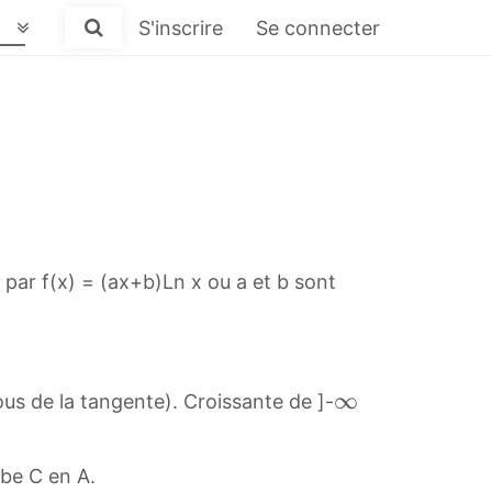
S'inscrire
Se connecter
[
par f(x) = (ax+b)Ln x ou a et b sont
∞
∞
ous de la tangente). Croissante de ]-
\
i
rbe C en A.
n