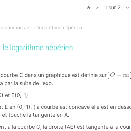
1 sur 2
on comportant le logarithme népérien
 le logarithme népérien
]
]
+
∞
 courbe C dans un graphique est définie sur
O
O
 par la suite de l'exo.
+
0) et E(0,-1)
∞
[
t E en (0,-1), (la courbe est concave elle est en dess
]
∞
∞
et touche la tangente en A.
O
nt a la courbe C, la droite (AE) est tangente a la cou
+