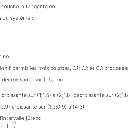
\
e touche la tangente en 1.
i
s du système :
n
f
t
y
[
ème :
tion f parmis les trois courbes, C1; C2 et C3 proposées
∞
∞
1) décroissante sur (1,5;+
\
i
 croissante sur (1;1,5) a (2;1,8) décroissante sur (2;1,
n
0,9) croissante sur (1,3;0,9) a (4;3)
f
t
∞
∞
'intervalle ]0;+
y
1
1
5
\
+
2