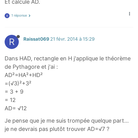
Et calcule AD.
1 réponse
R
R
Raissat069
21 févr. 2014 à 15:29
Dans HAD, rectangle en H j'applique le théorème
de Pythagore et j'ai :
AD²=HA²+HD²
=(√3)²+3²
= 3 + 9
= 12
AD= √12
Je pense que je me suis trompée quelque part...
je ne devrais pas plutôt trouver AD=√7 ?