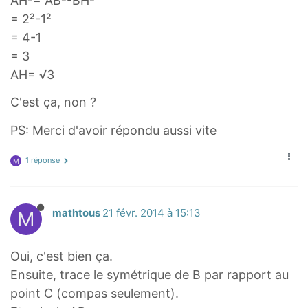
AH²= AB²-BH²
= 2²-1²
= 4-1
= 3
AH= √3
C'est ça, non ?
PS: Merci d'avoir répondu aussi vite
1 réponse
M
M
mathtous
21 févr. 2014 à 15:13
Oui, c'est bien ça.
Ensuite, trace le symétrique de B par rapport au
point C (compas seulement).