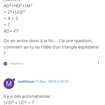
AD²=HD²+HA²
= 2²+(√3)²
= 4 + 3
= 7
AD= √7
On en arrive donc à la fin... J'ai une question,
comment as-tu eu l'idée d'un triangle équilatéral
?
1 réponse
M
M
mathtous
21 févr. 2014 à 16:23
Il y a des automatismes :
(√3)² + (2)² = 7