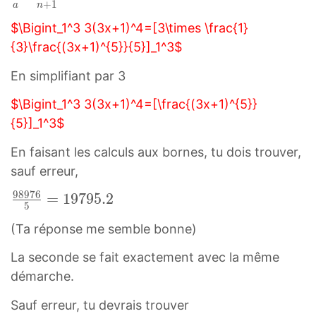
+
1
a
n
b
a
)
$\Bigint_1^3 3(3x+1)^4=[3\times \frac{1}
(
n
{3}\frac{(3x+1)^{5}}{5}]_1^3$
a
(
x
En simplifiant par 3
a
+
x
b
$\Bigint_1^3 3(3x+1)^4=[\frac{(3x+1)^{5}}
+
)
{5}]_1^3$
b
n
En faisant les calculs aux bornes, tu dois trouver,
)
+
sauf erreur,
^
1
n
n
9
8
9
7
6
9
=
1
9
7
9
5
.
2
5
+
8
(Ta réponse me semble bonne)
1
9
\
7
La seconde se fait exactement avec la même
f
6
démarche.
r
5
a
Sauf erreur, tu devrais trouver
=