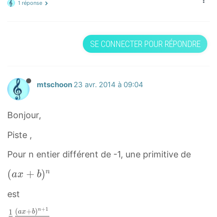
1 réponse
SE CONNECTER POUR RÉPONDRE
mtschoon
23 avr. 2014 à 09:04
Bonjour,
Piste ,
Pour n entier différent de -1, une primitive de
(
(
+
)
n
a
x
b
a
est
x
+
+
1
n
(
+
)
1
1
a
x
b