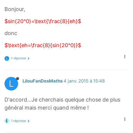
Bonjour,
$sin(20^0)=\text{\frac{8}{eh}$
donc
$\text{eh=\frac{8}{sin(20^0)}$
1 réponse
L
L
LilouFanDesMaths
4 janv. 2015 à 15:48
D'accord...Je cherchais quelque chose de plus
général mais merci quand même !
1 réponse