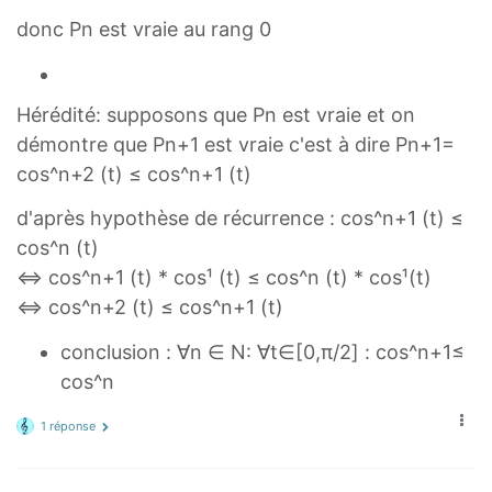
donc Pn est vraie au rang 0
Hérédité: supposons que Pn est vraie et on
démontre que Pn+1 est vraie c'est à dire Pn+1=
cos^n+2 (t) ≤ cos^n+1 (t)
d'après hypothèse de récurrence : cos^n+1 (t) ≤
cos^n (t)
⇔ cos^n+1 (t) * cos¹ (t) ≤ cos^n (t) * cos¹(t)
⇔ cos^n+2 (t) ≤ cos^n+1 (t)
conclusion : ∀n ∈ N: ∀t∈[0,π/2] : cos^n+1≤
cos^n
1 réponse