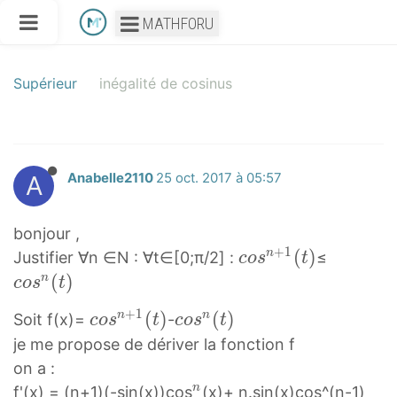
MATHFORU
Supérieur
inégalité de cosinus
A
Anabelle2110
25 oct. 2017 à 05:57
bonjour ,
+
1
c
(
)
c
n
Justifier ∀n ∈N : ∀t∈[0;π/2] :
≤
c
o
s
t
o
o
(
)
n
c
o
s
t
s
s
+
1
c
(
)
c
(
)
n
n
Soit f(x)=
-
c
o
s
t
c
o
s
t
n
n
o
o
je me propose de dériver la fonction f
+
(
s
s
on a :
1
t
n
n
n
n
f'(x) = (n+1)(-sin(x))cos
(x)+ n.sin(x)cos^(n-1)
(
)