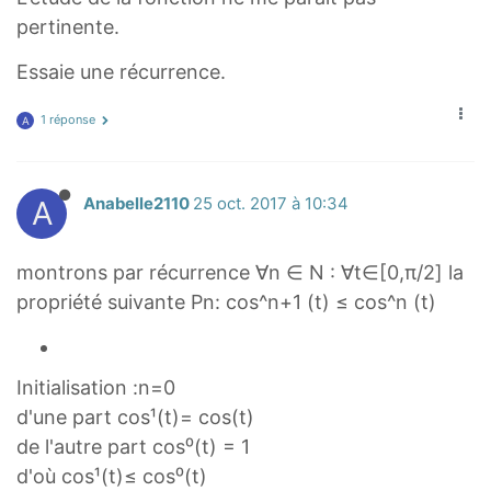
pertinente.
Essaie une récurrence.
1 réponse
A
A
Anabelle2110
25 oct. 2017 à 10:34
montrons par récurrence ∀n ∈ N : ∀t∈[0,π/2] la
propriété suivante Pn: cos^n+1 (t) ≤ cos^n (t)
Initialisation :n=0
d'une part cos¹(t)= cos(t)
de l'autre part cos⁰(t) = 1
d'où cos¹(t)≤ cos⁰(t)