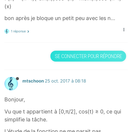
+
(
^
(x)
t
c
1
t
{
)
o
bon après je bloque un petit peu avec les n...
(
)
n
c
s
t
c
}
o
^
1 réponse
)
o
s
{
c
s
^
n
o
^
{
}
SE CONNECTER POUR RÉPONDRE
s
{
n
(
^
n
+
t
{
}
1
)
n
(
mtschoon
25 oct. 2017 à 08:18
}
+
t
(
1
)
t
Bonjour,
}
)
(
Vu que t appartient à [0,π/2], cos(t) ≥ 0, ce qui
t
simplifie la tâche.
)
L'étude de la fonction ne me parait pas