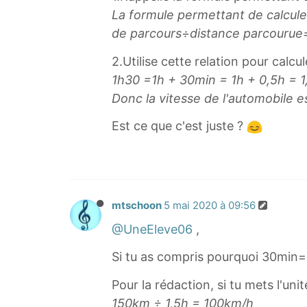
r
La formule permettant de calculer
a
de parcours÷distance parcourue​
c
{
2.Utilise cette relation pour calc
d
1h30 =1h + 30min = 1h + 0,5h = 1
i
Donc la vitesse de l'automobile 
s
Est ce que c'est juste ?
t
a
n
c
e
mtschoon
5 mai 2020 à 09:56
\
@UneEleve06
,
p
a
Si tu as compris pourquoi 30min=0
r
Pour la rédaction, si tu mets l'unit
c
150km ÷ 1,5h = 100km/h