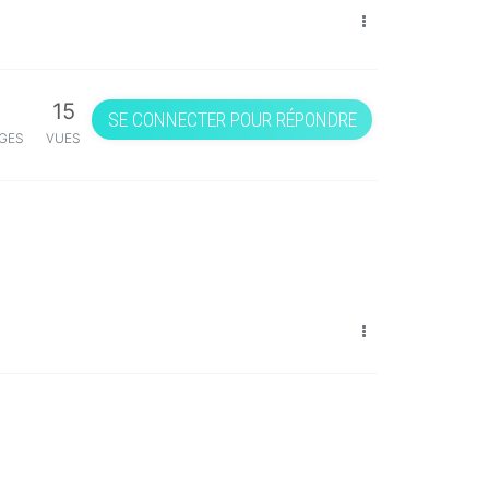
15
SE CONNECTER POUR RÉPONDRE
GES
VUES