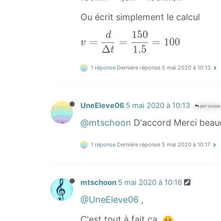
o
u
Ou écrit simplement le calcul
r
1
5
0
d
v
u
=
=
=
1
0
0
v
Δ
1
.
5
=
t
e
d
}
1 réponse
Dernière réponse
5 mai 2020 à 10:13
Δ
{
t
d
=
u
UneEleve06
5 mai 2020 à 10:13
@MTSCHOON
1
r
@mtschoon
D'accord Merci beaucou
5
é
0
e
1 réponse
Dernière réponse
5 mai 2020 à 10:17
1
\
.
d
5
e
mtschoon
5 mai 2020 à 10:16
=
\
@UneEleve06
,
1
p
0
a
C'est tout à fait ça.