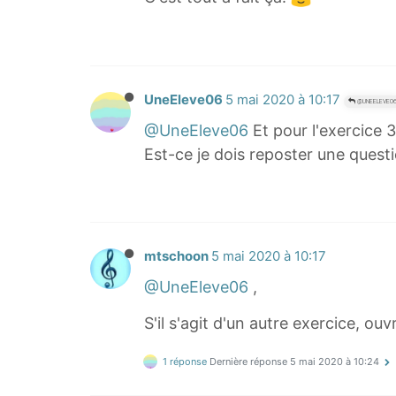
0
r
v
c
=
o
\
u
UneEleve06
5 mai 2020 à 10:17
d
@UNEELEVE0
r
f
@UneEleve06
Et pour l'exercice 3
s
r
Est-ce je dois reposter une quest
}
a
=
c
\
{
d
d
f
mtschoon
5 mai 2020 à 10:17
}
r
@UneEleve06
,
{
a
\
c
S'il s'agit d'un autre exercice, ou
D
{
e
d
1 réponse
Dernière réponse
5 mai 2020 à 10:24
l
}