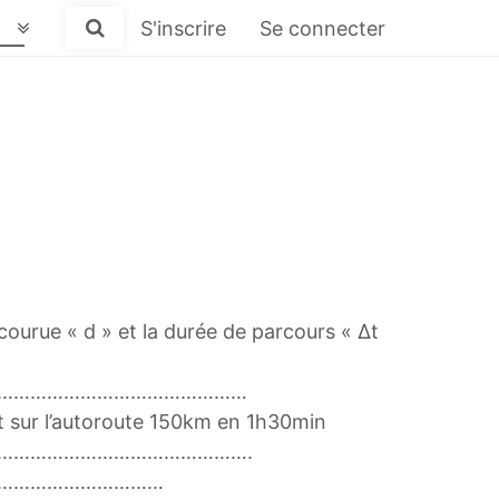
S'inscrire
Se connecter
rcourue « d » et la durée de parcours « Δt
………………………………………
urt sur l’autoroute 150km en 1h30min
……………………………………….
…………………………