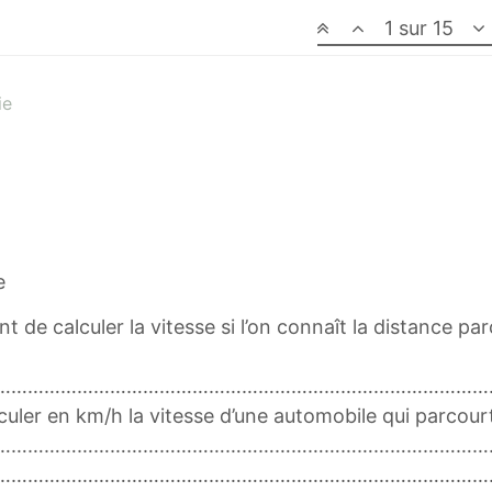
1 sur 15
ie
e
t de calculer la vitesse si l’on connaît la distance pa
………………………………………………………………………………
alculer en km/h la vitesse d’une automobile qui parco
………………………………………………………………………………
………………………………………………………………………………