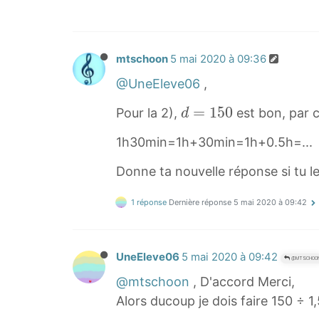
r
c
o
mtschoon
5 mai 2020 à 09:36
u
@UneEleve06
,
r
u
d
=
1
5
0
Pour la 2),
est bon, par 
d
e
=
d
1h30min=1h+30min=1h+0.5h=...
1
u
5
Donne ta nouvelle réponse si tu le
r
0
e
d
1 réponse
Dernière réponse
5 mai 2020 à 09:42
ˊ
=
e
1
UneEleve06
5 mai 2020 à 09:42
5
@MTSCHOO
d
0
@mtschoon
, D'accord Merci,
e
Alors ducoup je dois faire 150 ÷ 1,