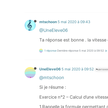
p
a
r
c
mtschoon
5 mai 2020 à 09:43
o
@UneEleve06
u
Ta réponse est bonne . la vitesse
r
s
1 réponse
Dernière réponse
5 mai 2020 à 09:52
=
d
Δ
UneEleve06
5 mai 2020 à 09:52
@MTSCHOO
t
@mtschoon
v
=
Si je résume :
\
d
Exercice n°2 – Calcul d’une vitess
f
1.Rappelle la formule permettant de