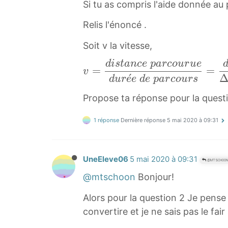
Si tu as compris l'aide donnée au p
Relis l'énoncé .
Soit v la vitesse,
d
i
s
t
a
n
c
e
p
a
r
c
o
u
r
u
e
v
=
=
v
ˊ
=
d
u
r
e
e
d
e
p
a
r
c
o
u
r
s
d
Propose ta réponse pour la questio
i
s
1 réponse
Dernière réponse
5 mai 2020 à 09:31
t
a
n
UneEleve06
5 mai 2020 à 09:31
@MTSCHOON
c
@mtschoon
Bonjour!
e
Alors pour la question 2 Je pense q
p
convertire et je ne sais pas le f
a