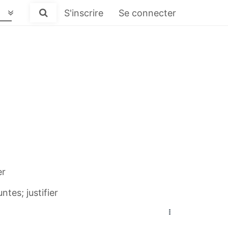
S'inscrire
Se connecter
er
tes; justifier