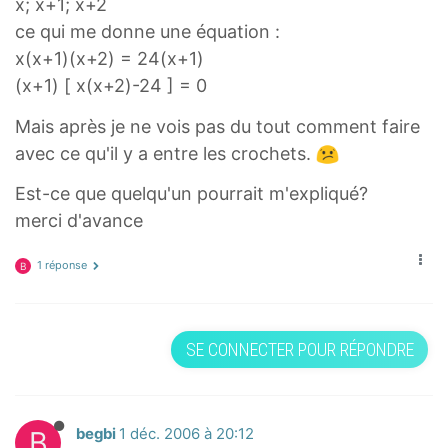
x; x+1; x+2
ce qui me donne une équation :
x(x+1)(x+2) = 24(x+1)
(x+1) [ x(x+2)-24 ] = 0
Mais après je ne vois pas du tout comment faire
avec ce qu'il y a entre les crochets.
Est-ce que quelqu'un pourrait m'expliqué?
merci d'avance
1 réponse
B
SE CONNECTER POUR RÉPONDRE
B
begbi
1 déc. 2006 à 20:12