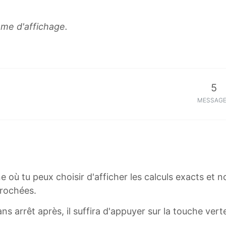
n
e
d
m
ème d'affichage.
=
>
(
1
−
0
1
1
5
<
4
e
1
MESSAG
m
<
>
/
1
e
0
m
1
>
e où tu peux choisir d'afficher les calculs exacts et
4
1
prochées.
b
0
o
^
s arrêt après, il suffira d'appuyer sur la touche verte
u
{