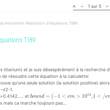
1 sur 5
as Instrument Résolution d'équations TI89
équations TI89
 titanium) et je suis désespérément à la recherche d'
 de résoudre cette équation à la calculette:
rouve qu'une seule solution (la solution positive) alors
=-√2-1.
1
4
b
=
(
−
1
<
>
1
0
1
1
<
/
=0.4142..... et
,
b
o
u
n
d
e
m
e
o
<
ns mais ca marche toujours pas...
u
/