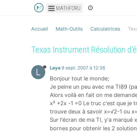
MATHFORU
Accueil
Math-Outils
Calculatrices
Tex
Texas Instrument Résolution d'
Laya
9 sept. 2007 à 12:36
L
Bonjour tout le monde;
Je peine un peu avec ma TI89 (pas
Alors voilà en fait on me demande
x² +2x -1 =0 Le truc c'est que je t
trouve deux à savoir x=√2-1 ou x
Sur l'écran de ma TI, y'a marqué x
bornes pour obtenir les 2 solutio