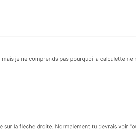
n
1
d
4
=
}
(
-
1
<
, mais je ne comprends pas pourquoi la calculette ne
e
m
>
1
0
^
{
1
4
ie sur la flèche droite. Normalement tu devrais voir "ou
}