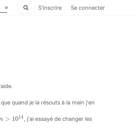
S'inscrire
Se connecter
aide.
 que quand je la résouts à la main j'en
1
4
>
1
0
, j'ai essayé de changer les
m