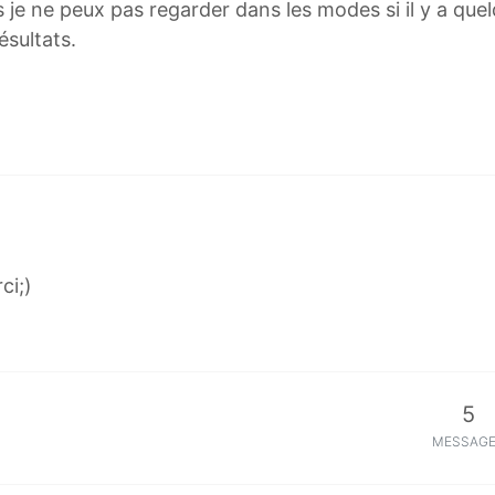
s je ne peux pas regarder dans les modes si il y a que
ésultats.
ci;)
5
MESSAG