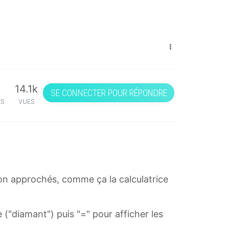
14.1k
SE CONNECTER POUR RÉPONDRE
ES
VUES
 non approchés, comme ça la calculatrice
 ("diamant") puis "=" pour afficher les