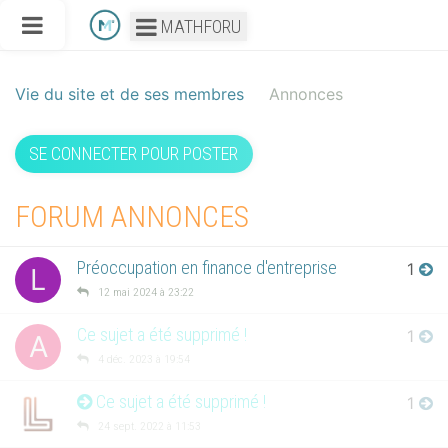
MATHFORU
Vie du site et de ses membres
Annonces
SE CONNECTER POUR POSTER
FORUM ANNONCES
Préoccupation en finance d'entreprise
1
L
12 mai 2024 à 23:22
Ce sujet a été supprimé !
1
A
4 déc. 2023 à 19:54
Ce sujet a été supprimé !
1
24 sept. 2022 à 11:53