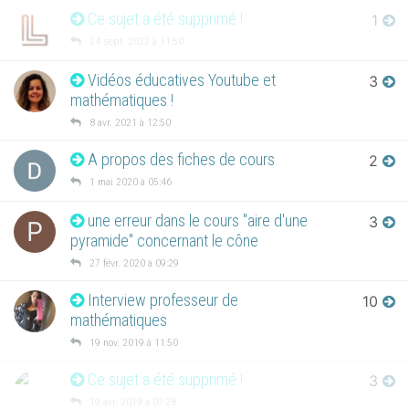
Ce sujet a été supprimé !
1
24 sept. 2022 à 11:50
Vidéos éducatives Youtube et
3
mathématiques !
8 avr. 2021 à 12:50
A propos des fiches de cours
2
1 mai 2020 à 05:46
une erreur dans le cours "aire d'une
3
P
pyramide" concernant le cône
27 févr. 2020 à 09:29
Interview professeur de
10
mathématiques
19 nov. 2019 à 11:50
Ce sujet a été supprimé !
3
19 avr. 2019 à 07:28