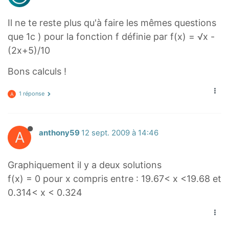
Il ne te reste plus qu'à faire les mêmes questions
que 1c ) pour la fonction f définie par f(x) = √x -
(2x+5)/10
Bons calculs !
1 réponse
A
A
anthony59
12 sept. 2009 à 14:46
Graphiquement il y a deux solutions
f(x) = 0 pour x compris entre : 19.67< x <19.68 et
0.314< x < 0.324