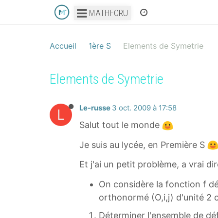
MATHFORU
Accueil
1ère S
Elements de Symetrie
Elements de Symetrie
Le-russe
3 oct. 2009 à 17:58
L
Salut tout le monde
Je suis au lycée, en Première S
Et j'ai un petit problème, a vrai 
On considère la fonction f dé
orthonormé (O,i,j) d'unité 2 
Déterminer l'ensemble de défi