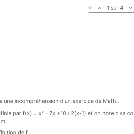
1 sur 4
dire une incompréhension d'un exercice de Math..
finie par f(x) = x² - 7x +10 / 2(x-1) et on note c sa 
cm.
nition de f.