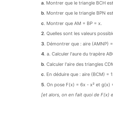
a
. Montrer que le triangle BCH est
b
. Montrer que le triangle BPN est
c
. Montrer que AM = BP = x.
2
. Quelles sont les valeurs possib
3
. Démontrer que : aire (AMNP) = 
4
. a. Calculer l'aure du trapère A
b
. Calculer l'aire des triangles C
c
. En déduire que : aire (BCM) = 1
5
. On pose F(x) = 6x - x² et g(x) 
[et alors, on en fait quoi de F(x) 