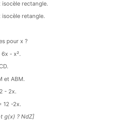
 isocèle rectangle.
 isocèle retangle.
les pour x ?
6x - x².
BCD.
DM et ABM.
2 - 2x.
= 12 -2x.
et g(x) ? NdZ]