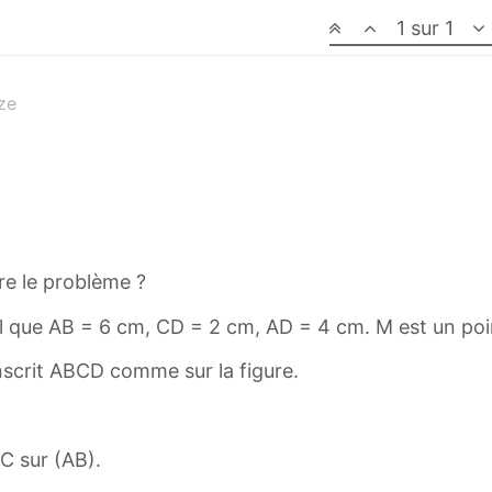
1 sur 1
ze
e le problème ?
l que AB = 6 cm, CD = 2 cm, AD = 4 cm. M est un po
nscrit ABCD comme sur la figure.
 C sur (AB).