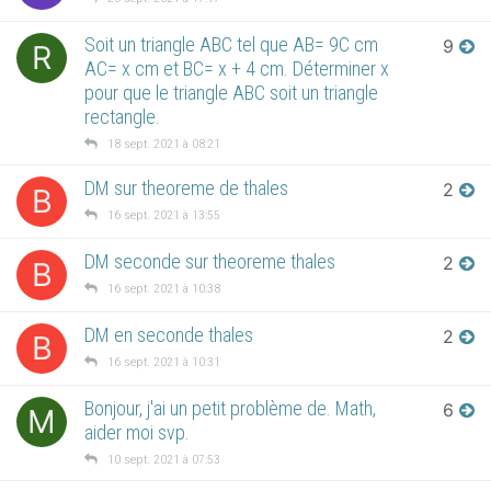
Soit un triangle ABC tel que AB= 9C cm
9
R
AC= x cm et BC= x + 4 cm. Déterminer x
pour que le triangle ABC soit un triangle
rectangle.
18 sept. 2021 à 08:21
DM sur theoreme de thales
2
B
16 sept. 2021 à 13:55
DM seconde sur theoreme thales
2
B
16 sept. 2021 à 10:38
DM en seconde thales
2
B
16 sept. 2021 à 10:31
Bonjour, j'ai un petit problème de. Math,
6
M
aider moi svp.
10 sept. 2021 à 07:53