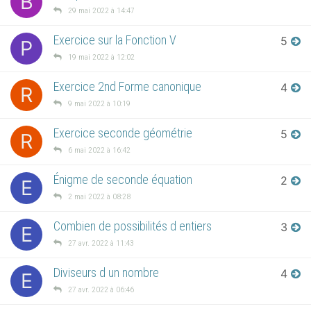
B
29 mai 2022 à 14:47
Exercice sur la Fonction V
5
P
19 mai 2022 à 12:02
Exercice 2nd Forme canonique
4
R
9 mai 2022 à 10:19
Exercice seconde géométrie
5
R
6 mai 2022 à 16:42
Énigme de seconde équation
2
E
2 mai 2022 à 08:28
Combien de possibilités d entiers
3
E
27 avr. 2022 à 11:43
Diviseurs d un nombre
4
E
27 avr. 2022 à 06:46