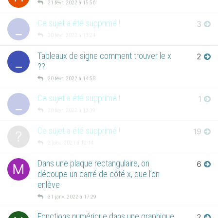
21 févr. 2022 à 15:56
Ce sujet a été supprimé !
3
_
20 févr. 2022 à 13:24
Tableaux de signe comment trouver le x
2
_
??
20 févr. 2022 à 14:58
Ce sujet a été supprimé !
1
_
20 févr. 2022 à 13:19
Ce sujet a été supprimé !
19
?
2 janv. 2021 à 12:14
Dans une plaque rectangulaire, on
6
M
découpe un carré de côté x, que l’on
enlève
31 janv. 2022 à 17:29
Fonctions numérique dans une graphique
2