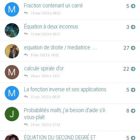
Fraction contenant un carré
5
M
13 mai 2023 à 08:22
Équation à deux inconnus
3
12 mai 2023 à 09:21
equation de droite / mediatrice .....
27
8 mai 2023 à 18:02
calcule spirale d'or
22
M
28 avr. 2023 à 13:57
La fonction inverse et ses applications
5
M
25 avr. 2023 à 08:29
Probabilités math, j'ai besoin d'aide s'il-
8
J
vous-plaît
24 avr. 2023 à 12:53
ÉQUATION DU SECOND DEGRÉ ET
5