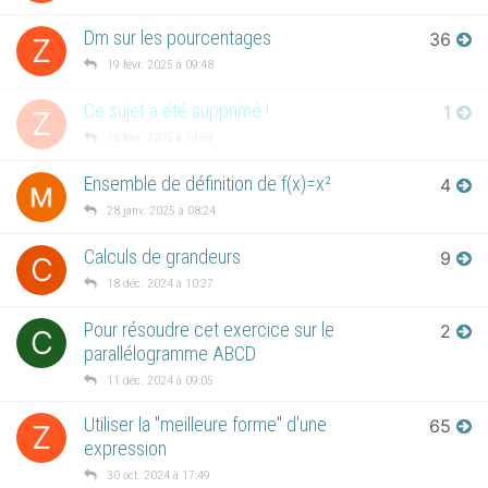
Dm sur les pourcentages
36
Z
19 févr. 2025 à 09:48
Ce sujet a été supprimé !
1
Z
18 févr. 2025 à 19:59
Ensemble de définition de f(x)=x²
4
28 janv. 2025 à 08:24
Calculs de grandeurs
9
C
18 déc. 2024 à 10:27
Pour résoudre cet exercice sur le
2
C
parallélogramme ABCD
11 déc. 2024 à 09:05
Utiliser la "meilleure forme" d'une
65
Z
expression
30 oct. 2024 à 17:49