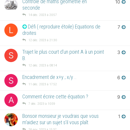
Controle de maths géometrie en
10
seconde
14 déc. 2023 à 20:57
Défi ( reproduire étoile) Equations de
7
L
droites
12 déc. 2023 à 21:30
Trajet le plus court d'un point A à un point
3
S
B.
12 déc. 2023 à 08:14
Encadrement de x+y ; x/y ..
6
S
11 déc. 2023 à 17:52
Comment écrire cette équation ?
9
A
7 déc. 2023 à 10:59
Bonsoir monsieur je voudrais que vous
1
m'aidiez sur un sujet s'il vous plaît
26 nov. 2023 à 15:37