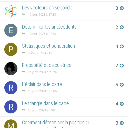
Les vecteurs en seconde
8
19 févr. 2023 à 17:35
Déterminer les antécédents
2
E
10 févr. 2023 à 07:53
Statistiques et ponderation
1
P
4 févr. 2023 à 21:22
Probabilité et calculatrice.
2
26 janv. 2023 à 21:24
L'éclair dans le carré
5
R
25 janv. 2023 à 11:06
Le triangle dans le carré
4
R
25 janv. 2023 à 10:01
Comment déterminer la position du
3
M