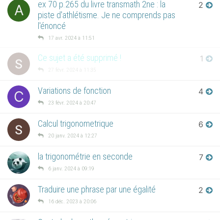
ex 70 p.265 du livre transmath 2ne : la
2
A
piste d'athlétisme. Je ne comprends pas
l'énoncé
17 avr. 2024 à 11:51
Ce sujet a été supprimé !
1
27 févr. 2024 à 11:35
Variations de fonction
4
C
23 févr. 2024 à 20:47
Calcul trigonometrique
6
20 janv. 2024 à 12:27
la trigonométrie en seconde
7
6 janv. 2024 à 09:19
Traduire une phrase par une égalité
2
16 déc. 2023 à 20:06