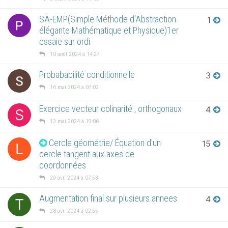
SA-EMP(Simple Méthode d'Abstraction
1
élégante Mathématique et Physique)1er
essaie sur ordi.
10 août 2024 à 14:27
Probababilité conditionnelle
3
16 mai 2024 à 07:02
Exercice vecteur colinarité , orthogonaux
4
S
13 mai 2024 à 19:06
Cercle géométrie/ Équation d'un
15
L
cercle tangent aux axes de
coordonnées
29 avr. 2024 à 07:53
Augmentation final sur plusieurs annees
4
T
28 avr. 2024 à 02:55