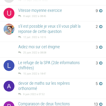
11 sept. 2022 à 16:53
Vitesse moyenne exercice
9
U
8 sept. 2022 à 08:45
s'il est possible je veux s'il vous plaît la
2
reponse de cette question
12 juil. 2022 à 10:15
Aidez moi sur cet énigme
3
25 juin 2022 à 08:08
Le refuge de la SPA (2de informations
3
L
chiffrées)
15 juin 2022 à 18:47
devoir de maths sur les repères
5
orthonormé
9 juin 2022 à 07:52
Comparaison de deux fonctions
13