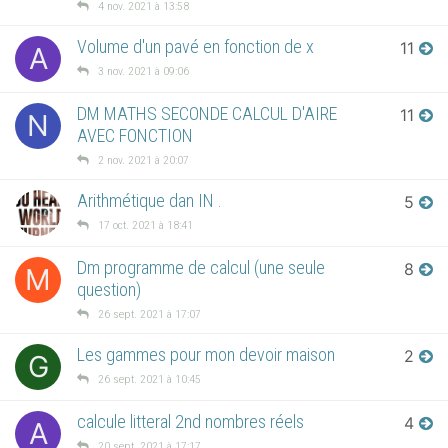
4 nov. 2021 à 13:58
Volume d'un pavé en fonction de x
11
A
3 nov. 2021 à 09:06
DM MATHS SECONDE CALCUL D'AIRE
11
N
AVEC FONCTION
2 nov. 2021 à 20:07
Arithmétique dan IN .
5
17 oct. 2021 à 18:41
Dm programme de calcul (une seule
8
M
question)
26 sept. 2021 à 17:07
Les gammes pour mon devoir maison
2
G
26 sept. 2021 à 10:45
calcule litteral 2nd nombres réels
4
A
20 sept. 2021 à 17:17