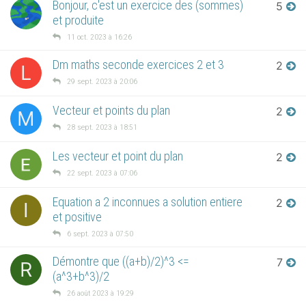
Bonjour, c'est un exercice des (sommes)
5
et produite
11 oct. 2023 à 16:26
Dm maths seconde exercices 2 et 3
2
L
29 sept. 2023 à 20:06
Vecteur et points du plan
2
M
28 sept. 2023 à 18:51
Les vecteur et point du plan
2
22 sept. 2023 à 07:06
Equation a 2 inconnues a solution entiere
2
I
et positive
6 sept. 2023 à 07:50
Démontre que ((a+b)/2)^3 <=
7
R
(a^3+b^3)/2
26 août 2023 à 19:29