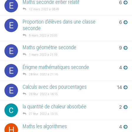
Maths seconde entier relatif
6
E
12 mars 2022 à 08:49
Proportion d’élèves dans une classe
6
E
seconde
6 mars 2022 à 20:35
Maths géométrie seconde
9
E
1 mars 2022 à 21:19
Énigme mathématiques seconde
4
E
28 févr. 2022 à 21:16
Calculs avec des pourcentages
14
E
28 févr. 2022 à 16:15
la quantité de chaleur absorbée
2
27 févr. 2022 à 13:15
Maths les algorithmes
4
H