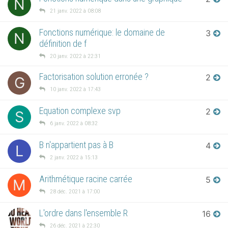
N
21 janv. 2022 à 08:08
Fonctions numérique: le domaine de
3
N
définition de f
20 janv. 2022 à 22:31
Factorisation solution erronée ?
2
G
10 janv. 2022 à 17:43
Equation complexe svp
2
S
6 janv. 2022 à 08:32
B n'appartient pas à B
4
L
2 janv. 2022 à 15:13
Arithmétique racine carrée
5
M
28 déc. 2021 à 17:00
L'ordre dans l'ensemble R
16
26 déc. 2021 à 22:30