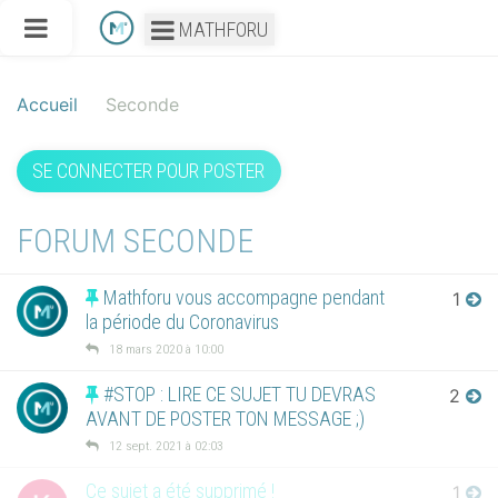
MATHFORU
Accueil
Seconde
SE CONNECTER POUR POSTER
FORUM SECONDE
Mathforu vous accompagne pendant
1
la période du Coronavirus
18 mars 2020 à 10:00
#STOP : LIRE CE SUJET TU DEVRAS
2
AVANT DE POSTER TON MESSAGE ;)
12 sept. 2021 à 02:03
Ce sujet a été supprimé !
1