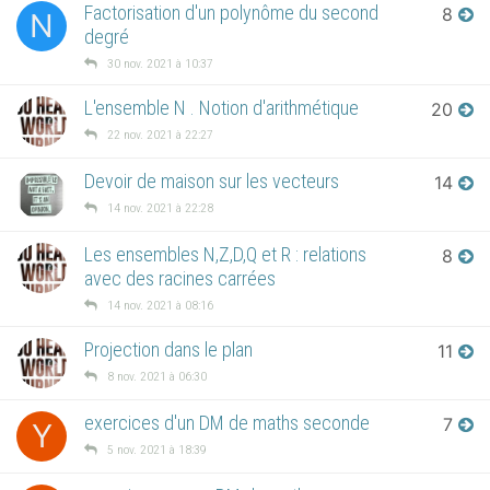
Factorisation d'un polynôme du second
8
N
degré
30 nov. 2021 à 10:37
L'ensemble N . Notion d'arithmétique
20
22 nov. 2021 à 22:27
Devoir de maison sur les vecteurs
14
14 nov. 2021 à 22:28
Les ensembles N,Z,D,Q et R : relations
8
avec des racines carrées
14 nov. 2021 à 08:16
Projection dans le plan
11
8 nov. 2021 à 06:30
exercices d'un DM de maths seconde
7
Y
5 nov. 2021 à 18:39