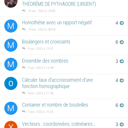
THÉORÈME DE PYTHAGORE (URGENT)
23 avr. 2023 à 18:06
Homothétie avec un rapport négatif
4
M
10 avr. 2023 à 08:58
Boulangers et croissants
6
M
9 avr. 2023 à 13:55
Ensemble des nombres
3
M
9 avr. 2023 à 13:48
Calculer taux d'accroissement d'une
4
fonction homographique
8 avr. 2023 à 21:46
Container et nombre de bouteilles
6
M
3 avr. 2023 à 15:33
Vecteurs : coordonnées, colinéaires ;
3
X