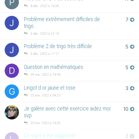
P
8 déc. 2022 à 10:29
Problème extrêmement difficiles de
7
J
trigo...
3 déc. 2022 à 22:10
Problème 2 de trigo très difficile
5
J
3 déc. 2022 à 17:17
Question en mathématiques
5
D
29 nov. 2022 à 19:04
Lingot d or jaune et rose
3
G
25 nov. 2022 à 09:23
Je galère avec cette exercice aidez moi
10
svp
20 nov. 2022 à 16:25
Ce sujet a été supprimé !
2