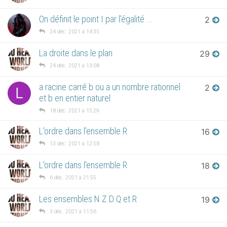
On définit le point I par l'égalité ...
2
24 déc. 2021 à 14:35
La droite dans le plan
29
24 déc. 2021 à 13:08
a racine carré b ou a un nombre rationnel
2
L
et b en entier naturel
18 déc. 2021 à 15:29
L'ordre dans l'ensemble R
16
13 déc. 2021 à 12:58
L'ordre dans l'ensemble R
18
6 déc. 2021 à 21:55
Les ensembles N Z D Q et R
19
3 déc. 2021 à 11:56