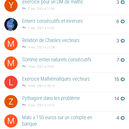
exercice pour un DM de maths
3
Y
5 nov. 2021 à 17:56
Entiers consécutifs et inverses
6
5 nov. 2021 à 13:55
Relation de Chasles vecteurs
3
M
4 nov. 2021 à 21:28
Somme entier naturels consécutifs
7
M
4 nov. 2021 à 20:22
Exercice Mathématiques vecteurs
15
L
4 nov. 2021 à 19:14
Pythagore dans les problème
14
Z
4 nov. 2021 à 14:15
Malo a 150 euros sur un compte en
4
M
banque…