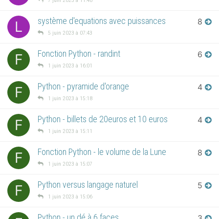
7 juin 2023 à 11:48
système d'equations avec puissances
8
L
5 juin 2023 à 07:43
Fonction Python - randint
6
F
1 juin 2023 à 16:01
Python - pyramide d'orange
4
F
1 juin 2023 à 15:18
Python - billets de 20euros et 10 euros
4
F
1 juin 2023 à 15:11
Fonction Python - le volume de la Lune
8
F
1 juin 2023 à 15:07
Python versus langage naturel
5
F
1 juin 2023 à 15:06
Python - un dé à 6 faces
3