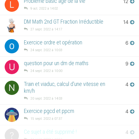
Probleme basic âge de la vie
12
L
9 oct. 2022 à 14:02
DM Math 2nd GT Fraction Irréductible
14
27 sept. 2022 à 14:17
Exercice ordre et opération
6
24 sept. 2022 à 10:03
question pour un dm de maths
9
U
24 sept. 2022 à 10:00
Train et viaduc, calcul d'une vitesse en
4
N
km/h
20 sept. 2022 à 14:03
Exercice pgcd et ppcm
4
15 sept. 2022 à 07:37
Ce sujet a été supprimé !
4
?