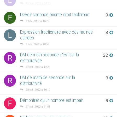
L
13 nov. 2022 à 21:22
Devoir seconde prisme droit toblerone
9
E
6 nov. 2022 à 16:23
Expression fractionaire avec des racines
8
L
carrées
2 nov. 2022 à 18:57
DM de math seconde c'est sur la
22
R
distributivité
29 oct. 2022 à 19:21
DM de math de seconde sur la
3
R
distributivité
28 oct. 2022 à 16:19
Démontrer qu’un nombre est impair
6
F
27 oct. 2022 à 21:03