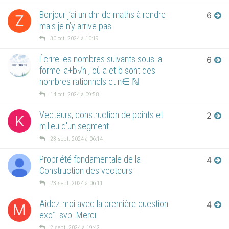
Bonjour j’ai un dm de maths à rendre
6
Z
mais je n’y arrive pas
30 oct. 2024 à 10:19
Écrire les nombres suivants sous la
6
forme: a+b√n , où a et b sont des
nombres rationnels et n∈ ℕ:
14 oct. 2024 à 09:58
Vecteurs, construction de points et
2
K
milieu d'un segment
23 sept. 2024 à 06:14
Propriété fondamentale de la
4
Construction des vecteurs
23 sept. 2024 à 06:11
Aidez-moi avec la première question
4
M
exo1 svp. Merci
2 sept. 2024 à 19:42