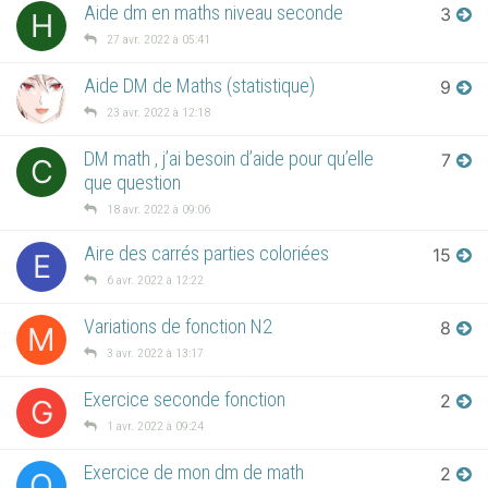
Aide dm en maths niveau seconde
3
H
27 avr. 2022 à 05:41
Aide DM de Maths (statistique)
9
23 avr. 2022 à 12:18
DM math , j’ai besoin d’aide pour qu’elle
7
C
que question
18 avr. 2022 à 09:06
Aire des carrés parties coloriées
15
E
6 avr. 2022 à 12:22
Variations de fonction N2
8
M
3 avr. 2022 à 13:17
Exercice seconde fonction
2
G
1 avr. 2022 à 09:24
Exercice de mon dm de math
2
Q