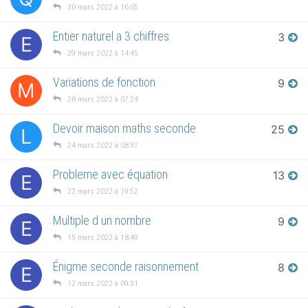
30 mars 2022 à 16:05
Entier naturel a 3 chiffres
3
E
29 mars 2022 à 14:45
Variations de fonction
9
M
28 mars 2022 à 07:24
Devoir maison maths seconde
25
L
24 mars 2022 à 08:37
Probleme avec équation
13
E
22 mars 2022 à 19:52
Multiple d un nombre
9
E
15 mars 2022 à 18:49
Énigme seconde raisonnement
8
E
12 mars 2022 à 09:31