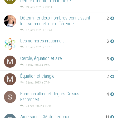
centre d'inertie d'un trapèze
19 janv. 2023 à 08:11
Déterminer deux nombres connaissant
2
leur somme et leur différence
17 janv. 2023 à 13:44
Les nombres irrationnels
6
16 janv. 2023 à 13:16
Cercle, équation et aire
6
M
5 janv. 2023 à 19:27
Équation et triangle
2
M
5 janv. 2023 à 07:54
Fonction affine et degrés Celsius
4
Fahrenheit
24 déc. 2022 à 10:15
Aide sur un DM de seconde
11