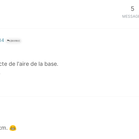
5
MESSAG
34
@BARBUG
e de l'aire de la base.
.
 cm.