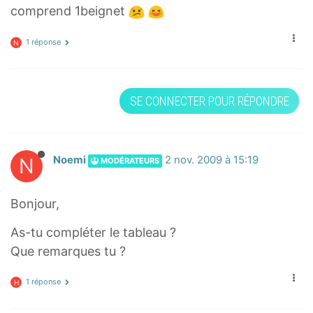
comprend 1beignet
1 réponse
N
SE CONNECTER POUR RÉPONDRE
N
Noemi
2 nov. 2009 à 15:19
MODÉRATEURS
Bonjour,
As-tu compléter le tableau ?
Que remarques tu ?
1 réponse
H