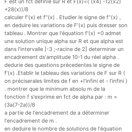
F est un fct définie sur R et F(x)=( (x4) -12(x2)
+28(x))/8
calculer f'(x) et f''(x) . Etudier le signe de f''(x) ,
en deduire les variations de F'(x) puis dresser son
tableau . Montrer que l'équation f'(x) =0 admet
une solution unique alpha sur R et que alpha est
dans l'intervalle ]-3 ;-racine de 2] determiner un
encadrement ds'amplitude 10-1 du réel alpha .
dedurie des questions précedentes le signe de
f'(x) .Etablir le tableau des variations de F sur R (
on préciserales limites de f en +l'infini et - l'infini )
. montrer que le minimum absolu m de la
fonction f s'exprime en fct de alpha par : m =
(3a(7-2a))/8
a partie de l'encadrement de a déterminer
l'encadrement de m .
en deduire le nombre de solutions de l'équation