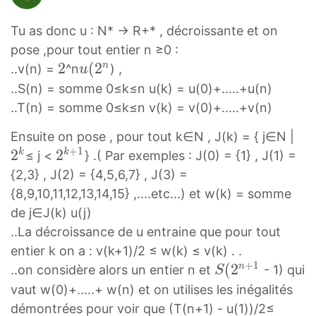
1
}
Tu as donc u : N* → R+* , décroissante et on
pose ,pour tout entier n ≥0 :
2
2
u
(
2
n
..v(n) =
^n
) ,
u
2
(
..S(n) = somme 0≤k≤n u(k) = u(0)+.....+u(n)
2
..T(n) = somme 0≤k≤n v(k) = v(0)+.....+v(n)
n
2
Ensuite on pose , pour tout k∈N , J(k) = { j∈N |
u
+
1
k
2
2
2
k
k
≤ j <
} .( Par exemples : J(0) = {1} , J(1) =
(
2
k
{2,3} , J(2) = {4,5,6,7} , J(3) =
2
^
+
{8,9,10,11,12,13,14,15} ,....etc...) et w(k) = somme
^
k
1
de j∈J(k) u(j)
n
2
..La décroissance de u entraine que pour tout
^
entier k on a : v(k+1)/2 ≤ w(k) ≤ v(k) . .
{
+
1
S
(
2
n
..on considère alors un entier n et
- 1) qui
S
k
(
vaut w(0)+.....+ w(n) et on utilises les inégalités
+
2
démontrées pour voir que (T(n+1) - u(1))/2≤