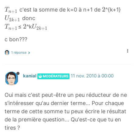
<
_
U
k
T
n
2
2
T
2
2
U
/
c'est la somme de k=0 à n+1 de
^{k+1}
T
n
_
U
_
+
1
T
k
n
n
2
2
e
donc
U
{
_
n
_
U
2
+
1
k
+
k
m
T
2
2
U
2
≤
^k
T
U
{
n
_
+
1
2
+
1
n
k
1
+
>
n
2
2
k
2
{
c bon???
T
1
{
+
k
}
k
2
_
U
2
1
+
}
k
1 réponse
{
_
k
T
1
}
n
{
+
_
U
+
2
1
{
_
kanial
11 nov. 2010 à 00:00
MODÉRATEURS
1
k
}
n
{
}
+
+
2
Oui mais c'est peut-être un peu réducteur de ne
1
1
k
s'intéresser qu'au dernier terme... Pour chaque
}
}
+
terme de cette somme tu peux écrire le résultat
1
de la première question... Qu'est-ce que tu en
}
tires ?