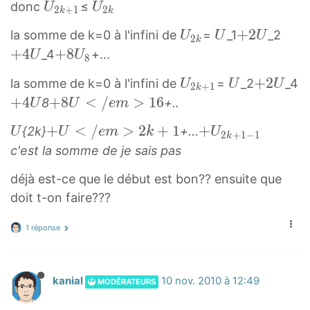
+
1
2
3
U
U
donc
≤
U
U
2
+
1
2
k
k
1
U
U
U
2
2
U
U
+
+
2
+
la somme de k=0 à l'infini de
=
_1
_2
}
U
U
U
_
_
_
2
k
k
k
2
U
2
4
+
4
+
+
8
_4
+...
U
U
1
2
3
+
U
8
k
U
U
8
1
_
U
U
+
+
2
la somme de k=0 à l'infini de
=
_2
_4
U
U
U
U
+
+
2
+
1
U
k
U
{
2
U
2
4
+
4
+
+
8
<
/
>
1
6
8
+..
U
U
e
m
_
2
4
8
_
2
k
U
8
{
U
U
+
U
+
+
<
/
>
2
+
1
+
+
{
k
{2k}
+...
U
U
e
m
k
U
+
+
2
+
1
−
1
U
k
2
8
U
U
U
2
}
c'est la somme de je sais pas
1
2
4
<
k
U
<
2
k
U
U
/
}
_
déjà est-ce que le début est bon?? ensuite que
/
k
+
_
e
8
doit t-on faire???
e
+
1
{
m
m
1
}
2
>
1 réponse
>
−
k
1
2
1
+
6
k
+
1
+
kanial
10 nov. 2010 à 12:49
MODÉRATEURS
+
U
}
8