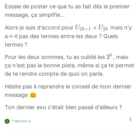
1
_
U
Essaie de poster ce que tu as fait dès le premier
+
{
<
message, ça simplifie...
U
2
/
<
k
U
U
e
Alors je suis d'accord pour
<
mais n'y
U
U
2
+
1
2
k
k
/
+
2
2
m
a-t-il pas des termes entre les deux ? Quels
e
1
k
k
>
termes ?
m
-
+
U
{
>
1
2
2
k
Pour les deux sommes, tu as oublié les
, mais
1
_
1
{
}
k
ça n'est pas la bonne piste, même si ça te permet
U
{
6
2
2
de te rendre compte de quoi on parle.
_
2
}
k
^
{
k
Hésite pas à reprendre le conseil de mon dernier
+
k
2
}
message
1
k
}
+
Ton dernier exo c'était bien passé d'ailleurs ?
1
1 réponse
S
}