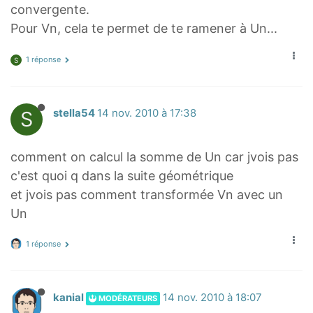
e
m
convergente.
m
>
Pour Vn, cela te permet de te ramener à Un...
>
(
l
l
1 réponse
S
n
n
(
(
2
2
S
stella54
14 nov. 2010 à 17:38
)
)
)
)
comment on calcul la somme de Un car jvois pas
^
^
c'est quoi q dans la suite géométrique
b
b
et jvois pas comment transformée Vn avec un
Un
1 réponse
kanial
14 nov. 2010 à 18:07
MODÉRATEURS