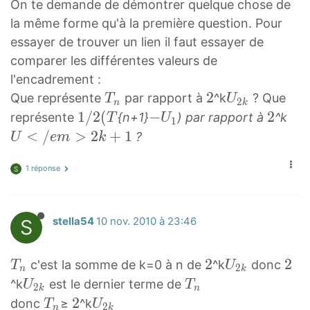
}
On te demande de démontrer quelque chose de
1
la même forme qu'à la première question. Pour
-
essayer de trouver un lien il faut essayer de
U
comparer les différentes valeurs de
1
)
l'encadrement :
T
2
2
U
=
Que représente
par rapport à
^k
? Que
T
U
2
n
k
n
2
2
1
1
1
/
2
(
−
−
2
2
U
représente
{n+1}
) par rapport à
^k
T
U
1
T
k
/
/
U
2
<
<
/
>
2
+
1
?
U
e
m
k
_
U
2
2
1
/
n
_
(
(
-
e
1 réponse
S
{
-
T
U
m
2
U
1
_
>
k
S
stella54
10 nov. 2010 à 23:46
1
/
1
2
}
)
2
k
+
(
+
T
2
2
U
2
2
c'est la somme de k=0 à n de
^k
donc
T
U
2
n
k
2
T
1
n
2
2
2
U
T
^k
est le dernier terme de
U
T
2
k
n
U
U
T
k
2
n
T
2
2
U
donc
≥
^k
T
U
2
n
k