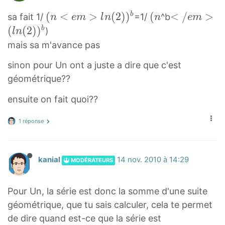
n
(
(
(
<
>
(
2
)
)
(
(
<
<
/
>
b
sa fait 1/
=1/
^b
n
e
m
l
n
n
e
m
2
n
n
/
(
(
2
)
)
b
)
l
n
^
<
(
e
mais sa m'avance pas
n
e
n
m
sinon pour Un ont a juste a dire que c'est
m
>
géométrique??
>
(
l
l
ensuite on fait quoi??
n
n
(
(
1 réponse
2
2
)
)
)
)
kanial
14 nov. 2010 à 14:29
MODÉRATEURS
b
b
(
<
Pour Un, la série est donc la somme d'une suite
n
/
géométrique, que tu sais calculer, cela te permet
<
e
de dire quand est-ce que la série est