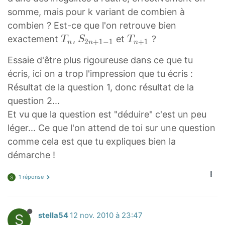
k
somme, mais pour k variant de combien à
combien ? Est-ce que l'on retrouve bien
T
S
T
exactement
,
et
?
T
S
T
2
+
1
−
1
+
1
n
n
n
n
2
n
Essaie d'être plus rigoureuse dans ce que tu
T
n
+
écris, ici on a trop l'impression que tu écris :
_
+
1
Résultat de la question 1, donc résultat de la
n
1
T
question 2...
−
_
Et vu que la question est "déduire" c'est un peu
1
{
léger... Ce que l'on attend de toi sur une question
S
n
comme cela est que tu expliques bien la
_
+
démarche !
{
1
2
}
1 réponse
S
n
+
1
S
stella54
12 nov. 2010 à 23:47
-