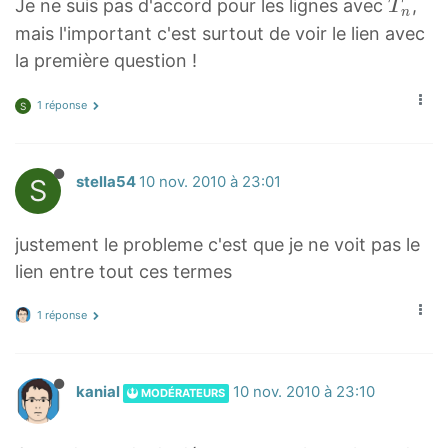
/
>
T
Je ne suis pas d'accord pour les lignes avec
,
T
2
1
n
6
/
6
e
e
{
n
n
mais l'important c'est surtout de voir le lien avec
−
}
2
U
m
m
2
T
-
la première question !
1
(
<
>
>
n
_
1
+
−
/
{
{
+
n
1 réponse
S
}
U
U
e
2
1
1
<
1
m
n
5
}
/
)
>
+
}
S
stella54
10 nov. 2010 à 23:01
e
+
{
1
m
2
1
}
>
justement le probleme c'est que je ne voit pas le
U
5
{
lien entre tout ces termes
1
}
2
/
1 réponse
n
2
+
(
1
T
kanial
10 nov. 2010 à 23:10
MODÉRATEURS
-
n
1
+