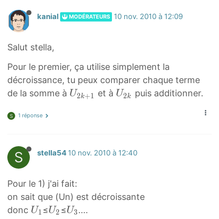
T
+
2
kanial
10 nov. 2010 à 12:09
MODÉRATEURS
_
1
k
{
-
+
Salut stella,
n
1
1
+
}
}
Pour le premier, ça utilise simplement la
1
décroissance, tu peux comparer chaque terme
}
U
U
de la somme à
et à
puis additionner.
U
U
2
+
1
2
k
k
2
2
1 réponse
k
k
S
+
U
1
_
S
stella54
10 nov. 2010 à 12:40
U
{
_
2
{
k
Pour le 1) j'ai fait:
2
}
on sait que (Un) est décroissante
k
U
U
U
donc
≤
≤
....
U
U
U
1
2
3