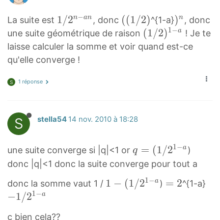
−
1
1
/
2
(
(
(
1
/
2
)
)
)
n
a
n
n
La suite est
, donc
^{1-a}
, donc
1
−
/
(
n
(
(
1
/
2
)
a
une suite géométrique de raison
! Je te
2
1
)
1
laisse calculer la somme et voir quand est-ce
n
/
^
/
qu'elle converge !
−
2
n
2
a
)
)
1 réponse
S
n
(
1
1
(
−
S
stella54
14 nov. 2010 à 18:28
/
1
a
2
/
(
^
2
1
1
−
q
=
(
1
/
2
a
une suite converge si |q|<1 or
)
q
{
)
/
=
donc |q|<1 donc la suite converge pour tout a
n
2
(
1
−
1
1
−
(
1
/
2
=
=
2
−
a
donc la somme vaut 1 /
)
^{1-a}
-
)
1
1
−
−
2
1
−
1
/
2
a
a
^
/
(
=
/
n
{
2
c bien cela??