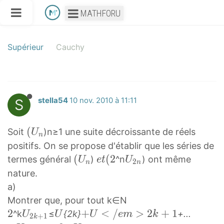
MATHFORU
Supérieur
Cauchy
S
stella54
10 nov. 2010 à 11:11
(
(
Soit
)n≥1 une suite décroissante de réels
U
n
U
positifs. On se propose d'établir que les séries de
n
(
(
e
(
2
U
termes général
)
^n
) ont même
U
e
t
U
2
n
n
(
U
t
2
nature.
U
n
(
n
a)
_
(
2
U
Montrer que, pour tout k∈N
n
U
e
_
2
2
U
U
+
+
<
/
>
2
+
1
+
^k
≤
{2k}
+...
U
U
U
e
m
k
2
+
1
k