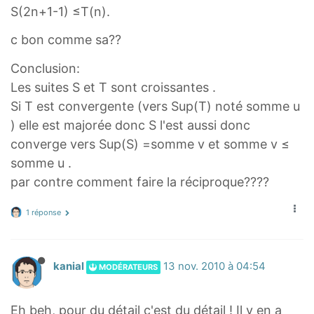
1
n
S(2n+1-1) ≤T(n).
}
+
c bon comme sa??
1
S
Conclusion:
(
Les suites S et T sont croissantes .
2
Si T est convergente (vers Sup(T) noté somme u
^
) elle est majorée donc S l'est aussi donc
{
converge vers Sup(S) =somme v et somme v ≤
n
somme u .
+
par contre comment faire la réciproque????
1
}
1 réponse
kanial
13 nov. 2010 à 04:54
MODÉRATEURS
Eh beh, pour du détail c'est du détail ! Il y en a