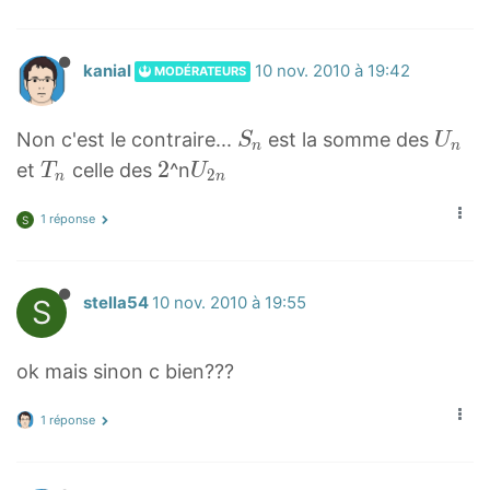
2
U
7
>
1
>
n
U
2
+
1
U
_
2
kanial
10 nov. 2010 à 19:42
MODÉRATEURS
U
6
<
7
n
<
+
/
−
S
U
/
Non c'est le contraire...
est la somme des
1
S
U
e
1
n
n
n
n
e
T
2
2
U
6
et
celle des
m
^n
T
U
U
2
n
n
S
U
m
n
2
2
U
>
<
_
_
>
1 réponse
T
n
<
S
{
/
n
n
{
_
U
/
2
e
n
n
_
e
n
m
S
stella54
10 nov. 2010 à 19:55
+
{
m
}
>
1
2
>
{
}
n
{
2
ok mais sinon c bien???
}
1
2
1 réponse
6
n
}
-
1