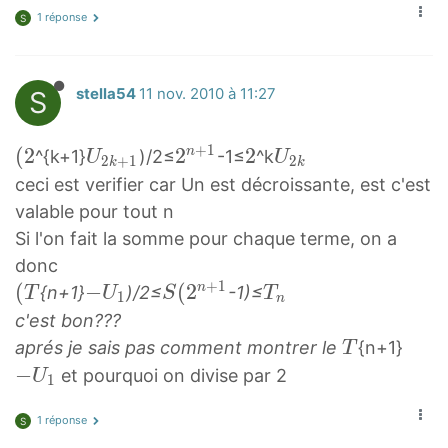
1 réponse
S
S
stella54
11 nov. 2010 à 11:27
+
1
(
(
2
U
2
2
2
2
U
n
^{k+1}
)/2≤
-1≤
^k
U
U
2
+
1
2
k
k
2
2
n
2
2
ceci est verifier car Un est décroissante, est c'est
(
k
+
k
valable pour tout n
2
+
1
U
Si l'on fait la somme pour chaque terme, on a
1
2
_
donc
U
^
{
+
1
(
(
−
−
S
(
2
T
n
{n+1}
)/2≤
-1)≤
T
U
S
T
1
n
_
{
2
T
U
(
n
c'est bon???
{
n
k
(
1
2
T
T
−
aprés je sais pas comment montrer le
{n+1}
T
2
+
}
T
-
n
_
T
U
−
et pourquoi on divise par 2
U
1
k
1
U
+
n
1
+
}
_
1
-
1 réponse
S
1
1
S