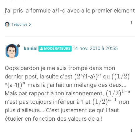
1
2
2
}
1
1
/
1
-
j'ai pris la formule a/1-q avec a le premier element
−
2
−
a
a
1
a
1 réponse
}
q
−
-
=
a
1
(
kanial
14 nov. 2010 à 20:55
1
/
MODÉRATEURS
1
-
2
/
(
^
Oops pardon je me suis trompé dans mon
2
1
{
(
(
2
)
)
(
(
(
1
/
2
)
n
dernier post, la suite c'est
^{1-a}
^
ou
/
1
2
n
(
)
)
n
{
^{a-1}
mais là j'ai fait un mélange des deux...
2
-
(
)
1
1
−
n
(
(
1
/
2
)
1
a
Mais par rapport à ton raisonnement,
^
a
2
^
/
)
−
1
1
-
(
(
1
/
2
)
a
n'est pas toujours inférieur à 1 et
non
{
}
n
2
^
/
a
1
plus d'ailleurs... C'est justement ce qu'il faut
1
)
n
2
}
/
étudier en fonction des valeurs de a !
-
(
)
2
a
(
1
)
}