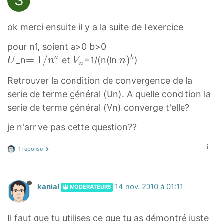
S
ok merci ensuite il y a la suite de l'exercice
pour n1, soient a>0 b>0
U
=
=
1
/
V
n
)
a
b
_n
et
=1/(n(ln
)
U
n
V
n
n
U
1
n
)
Retrouver la condition de convergence de la
/
V
b
serie de terme général (Un). A quelle condition la
n
_
n
serie de terme général (Vn) converge t'elle?
a
n
)
=
^
je n'arrive pas cette question??
1
b
/
1 réponse
n
^
a
kanial
14 nov. 2010 à 01:11
MODÉRATEURS
Il faut que tu utilises ce que tu as démontré juste