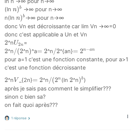
ln n →∞ pour n→∞
+
U
n
)
b
(ln
→∞ pour n→∞
n
1
_
)
n
)
b
n(ln
→∞ pour n→∞
n
U
n
b
)
donc Vn est décroissante car lim Vn →∞=0
_
n
b
donc c'est applicable a Un et Vn
{
)
n
2
2
U
^n
=
n
U
2
n
^
)
2
2
−
2
2
/
/
(
2
)
)
=
=
2
/
/
2
=
=
2
n
a
n
+
^n
^n
^a
^n
^{an}
b
^
n
2
(
)
2
2
2
1
pour a=1 c'est une fonction constante, pour a>1
b
U
2
=
/
n
}
c'est une fonction décroissante
_
/
2
2
−
2
2
V
=
=
2
/
/
(
2
2
2
)
)
n
b
^n
_{2n}
^n
(ln
^n
)
V
{
(
a
2
V
2
(
2
b
après je sais pas comment le simplifier???
2
2
n
=
2
)
sinon c bien sa?
n
=
2
n
^
on fait quoi après???
}
2
/
b
^
(
1 réponse
{
2
n
^