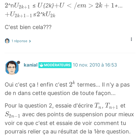
^
2
2
U
U
+
+
<
/
>
2
+
1
+
k
2
2
2
}
^n
≤
{2k}
+...
U
U
U
e
m
k
{
{
{
k
U
−
−
{
}
2
+
1
k
n
2
2
U
U
U
+
+
2
2
U
k
k
k
2
2
2
}
≤
^k
U
U
_
1
1
2
2
+
1
−
1
2
k
k
k
<
2
1
2
2
+
+
+
k
k
k
{
U
U
k
C'est bien cela???
+
/
k
}
k
1
1
1
+
+
+
2
_
_
}
1
e
+
U
}
}
}
1
2
2
k
{
{
1 réponse
U
m
1
_
}
}
}
+
2
2
_
>
−
{
1
k
k
{
2
1
2
}
+
+
kanial
10 nov. 2010 à 16:53
MODÉRATEURS
2
k
+
k
1
1
k
+
U
}
-
-
2
2
k
Oui c'est ça ! enfin c'est
termes... Il n'y a pas
+
1
_
1
1
k
de n dans cette question de toute façon...
1
+
{
}
}
2
}
U
2
T
T
S
Pour la question 2, essaie d'écrire
,
et
T
T
+
1
^
n
n
<
k
n
n
2
avec des points de suspension pour mieux
S
k
2
−
1
n
/
+
T
+
n
voir ce que c'est et essaie de voir comment tu
e
1
_
1
−
pourrais relier ça au résultat de la 1ère question.
m
-
n
T
1