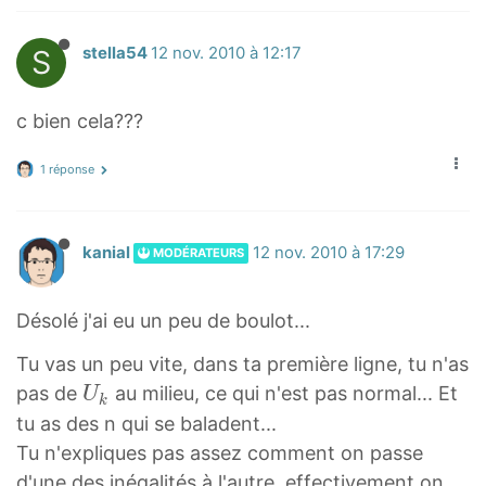
U
}
(
_
2
S
stella54
12 nov. 2010 à 12:17
1
^
{
c bien cela???
n
+
1 réponse
1
}
kanial
12 nov. 2010 à 17:29
MODÉRATEURS
Désolé j'ai eu un peu de boulot...
Tu vas un peu vite, dans ta première ligne, tu n'as
U
pas de
au milieu, ce qui n'est pas normal... Et
U
k
k
tu as des n qui se baladent...
U
Tu n'expliques pas assez comment on passe
_
d'une des inégalités à l'autre, effectivement on