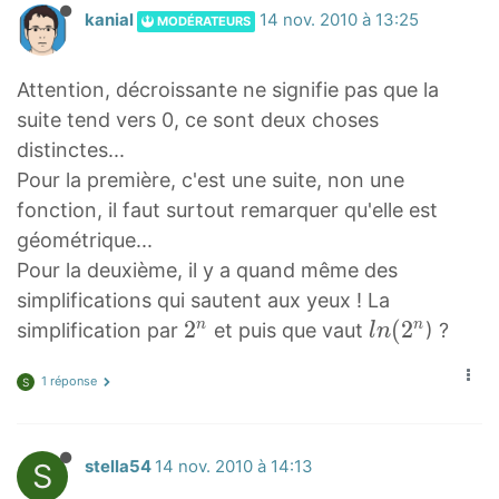
-
kanial
14 nov. 2010 à 13:25
n
MODÉRATEURS
a
n
Attention, décroissante ne signifie pas que la
}
suite tend vers 0, ce sont deux choses
distinctes...
Pour la première, c'est une suite, non une
fonction, il faut surtout remarquer qu'elle est
géométrique...
Pour la deuxième, il y a quand même des
simplifications qui sautent aux yeux ! La
2
2
l
(
2
n
n
simplification par
et puis que vaut
) ?
l
n
n
n
1 réponse
2
(
S
^
2
n
n
S
stella54
14 nov. 2010 à 14:13
l