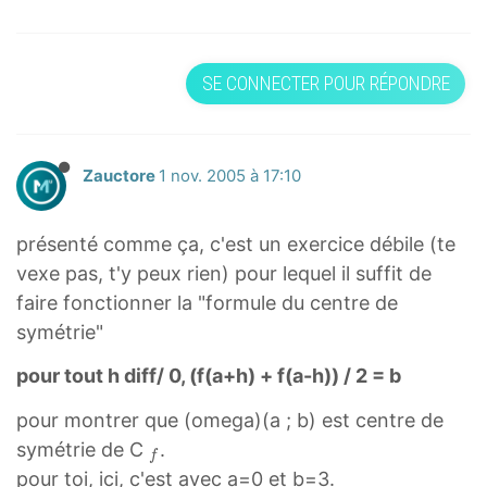
SE CONNECTER POUR RÉPONDRE
Zauctore
1 nov. 2005 à 17:10
présenté comme ça, c'est un exercice débile (te
vexe pas, t'y peux rien) pour lequel il suffit de
faire fonctionner la "formule du centre de
symétrie"
pour tout h diff/ 0, (f(a+h) + f(a-h)) / 2 = b
pour montrer que (omega)(a ; b) est centre de
f
symétrie de C
.
f
_
pour toi, ici, c'est avec a=0 et b=3.