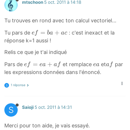
+
mtschoon
5 oct. 2011 à 14:18
a
b⃗
Tu trouves en rond avec ton calcul vectoriel...
+
e
=
+
Tu pars de
: c'est inexact et la
b
e
f
b
a
a
c
f⃗
c⃗
réponse k=1 aussi !
=
Relis ce que je t'ai indiqué
b
=
a⃗
2
e
e
a
=
+
Pars de
et remplace
et
par
e
f
e
a
a
f
e
a
a
f
+
b
f⃗
a⃗
f⃗
les expressions données dans l'énoncé.
a
c⃗
=
\
\
c⃗
+
e
v
v
1 réponse
S
\
c
a⃗
e
e
v
a⃗
+
c
c
e
S
Saioji
5 oct. 2011 à 14:31
+
a
{
{
c
a
f⃗
e
a
{
b⃗
\
a
f
Merci pour ton aide, je vais essayé.