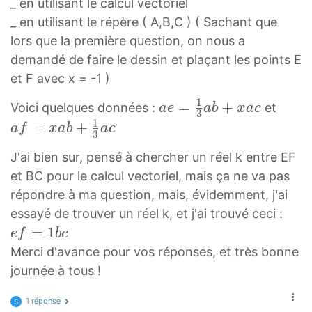
_ en utilisant le calcul vectoriel
_ en utilisant le répère ( A,B,C ) ( Sachant que
lors que la première question, on nous a
demandé de faire le dessin et plaçant les points E
et F avec x = -1 )
1
a
a
=
+
Voici quelques données :
et
a
e
a
b
x
a
c
3
e⃗
f⃗
1
=
+
a
f
x
a
b
a
c
3
=
=
J'ai bien sur, pensé à chercher un réel k entre EF
1
x
et BC pour le calcul vectoriel, mais ça ne va pas
3
a
répondre à ma question, mais, évidemment, j'ai
a
b⃗
e
b⃗
+
essayé de trouver un réel k, et j'ai trouvé ceci :
f⃗
=
1
+
1
e
f
b
c
=
x
3
Merci d'avance pour vos réponses, et très bonne
1
a
a
journée à tous !
b
c⃗
c⃗
c⃗
1 réponse
\
\
S