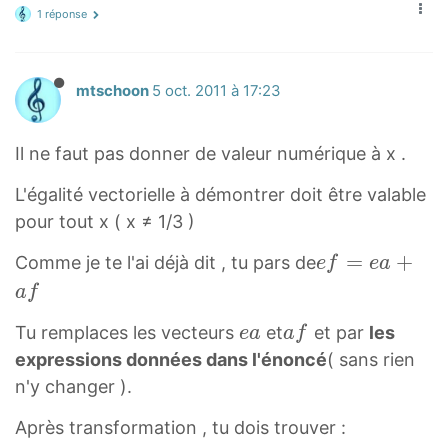
1 réponse
a
f⃗
b
v
c
c⃗
e
}
=
\
c
mtschoon
5 oct. 2011 à 17:23
−
v
{
a
e
a
e⃗
c
f
Il ne faut pas donner de valeur numérique à x .
+
{
}
L'égalité vectorielle à démontrer doit être valable
a
e
pour tout x ( x ≠ 1/3 )
f⃗
f
}
e
=
+
Comme je te l'ai déjà dit , tu pars de
e
f
e
a
=
=
f⃗
a
f
−
\
=
e
a
1
Tu remplaces les vecteurs
et
et par
les
e
a
a
f
v
e
a⃗
f⃗
/
expressions données dans l'énoncé
( sans rien
e
a⃗
\
\
3
n'y changer ).
c
+
v
v
a
{
a
Après transformation , tu dois trouver :
e
e
b⃗
b
f⃗