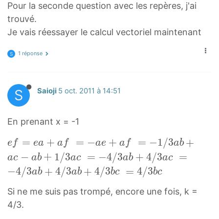
e
v
}
}
Pour la seconde question avec les repères, j'ai
f
=
e
trouvé.
}
2
c
Je vais réessayer le calcul vectoriel maintenant
=
b
{
\
c⃗
e
1 réponse
S
v
+
f
e
c
}
c
b⃗
=
S
Saioji
5 oct. 2011 à 14:51
{
\
b
=
v
En prenant x = -1
a
2
e
}
e
=
+
=
−
+
=
−
1
/
3
+
b
c
e
f
e
a
a
f
a
e
a
f
a
b
+
f⃗
c⃗
{
−
+
1
/
3
=
−
4
/
3
+
4
/
3
=
a
c
a
b
a
c
a
b
a
c
\
=
−
e
−
4
/
3
+
4
/
3
+
4
/
3
=
4
/
3
a
b
a
b
b
c
b
c
v
e
b
a
e
a⃗
Si ne me suis pas trompé, encore une fois, k =
c⃗
}
c
+
4/3.
+
{
a
=
\