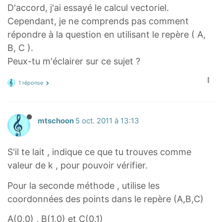
a
a
f
f⃗
D'accord, j'ai essayé le calcul vectoriel.
c
c
}
=
Cependant, je ne comprends pas comment
}
}
=
.
répondre à la question en utilisant le repère ( A,
k
.
B, C ).
\
.
Peux-tu m'éclairer sur ce sujet ?
v
.
e
\
1 réponse
c
v
{
e
b
c
mtschoon
5 oct. 2011 à 13:13
c
{
}
e
S'il te lait , indique ce que tu trouves comme
f
valeur de k , pour pouvoir vérifier.
}
=
Pour la seconde méthode , utilise les
\
coordonnées des points dans le repère (A,B,C)
v
A(0,0) , B(1,0) et C(0.1)