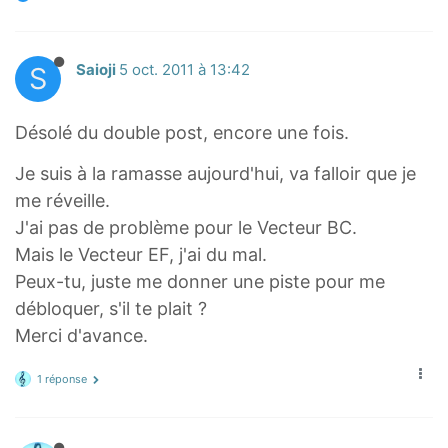
.
=
.
b
S
Saioji
5 oct. 2011 à 13:42
c⃗
+
Désolé du double post, encore une fois.
c
a⃗
Je suis à la ramasse aujourd'hui, va falloir que je
+
me réveille.
a
J'ai pas de problème pour le Vecteur BC.
c⃗
Mais le Vecteur EF, j'ai du mal.
Peux-tu, juste me donner une piste pour me
=
débloquer, s'il te plait ?
b
Merci d'avance.
c⃗
+
1 réponse
c
a⃗