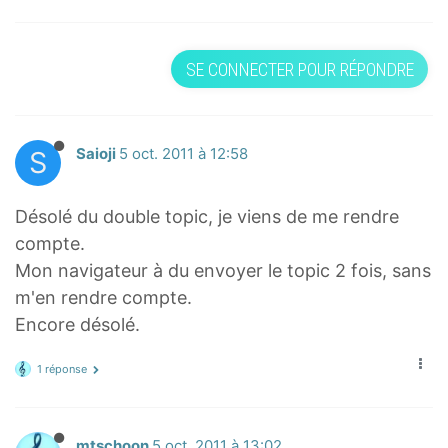
\
v
v
v
e
e
e
c
c
SE CONNECTER POUR RÉPONDRE
c
{
{
{
a
a
e
e
f
S
Saioji
5 oct. 2011 à 12:58
f
}
}
}
=
=
Désolé du double topic, je viens de me rendre
=
\
x
compte.
\
f
\
Mon navigateur à du envoyer le topic 2 fois, sans
v
r
v
e
m'en rendre compte.
a
e
c
Encore désolé.
c
c
{
{
{
1 réponse
1
1
a
b
}
b
c
{
}
mtschoon
5 oct. 2011 à 13:02