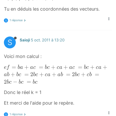
e
c
Tu en déduis les coordonnées des vecteurs.
{
e
1 réponse
S
a
}
S
Saioji
5 oct. 2011 à 13:20
+
\
v
Voici mon calcul :
e
e
=
+
=
+
+
=
+
+
e
f
b
a
a
c
b
c
c
a
a
c
b
c
c
a
c
f⃗
+
=
2
+
+
=
2
+
=
a
b
b
c
b
c
c
a
a
b
b
c
c
b
{
=
2
−
=
a
b
c
b
c
b
c
b
f
Donc le réel k = 1
a⃗
}
+
=
Et merci de l'aide pour le repère.
a
.
c⃗
1 réponse
.
S