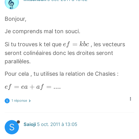
}
3
+
}
\
\
f
Bonjour,
v
r
Je comprends mal ton souci.
e
a
c
c
e
=
Si tu trouves k tel que
, les vecteurs
e
f
k
b
c
{
{
f⃗
seront colinéaires donc les droites seront
a
1
=
parallèles.
b
}
k
Pour cela , tu utilises la relation de Chasles :
}
{
b
+
3
c⃗
e
=
+
=
.
.
.
.
e
f
e
a
a
f
x
}
\
f⃗
\
\
v
1 réponse
=
S
v
v
e
e
e
e
c
a⃗
c
c
{
S
Saioji
5 oct. 2011 à 13:05
+
{
{
e
a