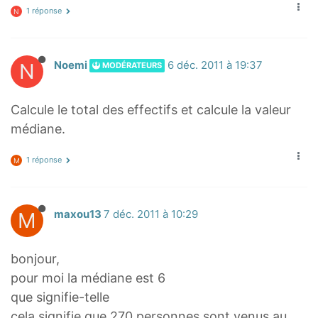
1 réponse
N
N
Noemi
6 déc. 2011 à 19:37
MODÉRATEURS
Calcule le total des effectifs et calcule la valeur
médiane.
1 réponse
M
M
maxou13
7 déc. 2011 à 10:29
bonjour,
pour moi la médiane est 6
que signifie-telle
cela signifie que 270 personnes sont venus au