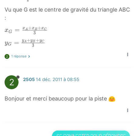
I
x
Vu que G est le centre de gravité du triangle ABC
=
A
:
x
+
A
+
+
x
=
x
x
x
x
A
B
C
x
G
3
+
G
B
+
+
y
y
y
y
=
y
A
B
C
y
=
G
3
2
G
B
x
x
1 réponse
=
2
2
A
_
y
y
+
I
A
_
x
=
2
2505
14 déc. 2011 à 08:55
+
I
B
\
y
=
+
f
B
\
Bonjour et merci beaucoup pour la piste
x
r
+
f
C
a
y
r
3
c
C
a
x
{
3
c
_
x