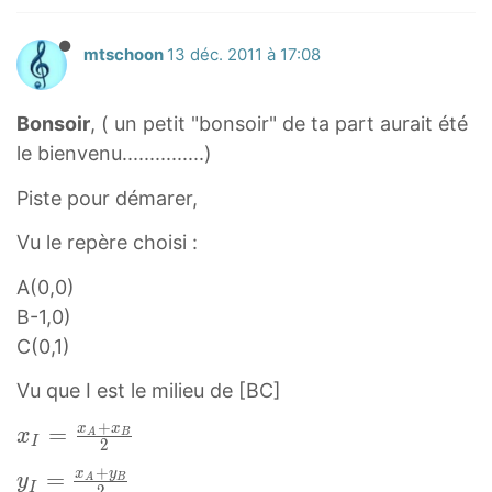
mtschoon
13 déc. 2011 à 17:08
Bonsoir
, ( un petit "bonsoir" de ta part aurait été
le bienvenu...............)
Piste pour démarer,
Vu le repère choisi :
A(0,0)
B-1,0)
C(0,1)
Vu que I est le milieu de [BC]
+
x
=
x
x
x
A
B
I
2
I
+
x
y
y
=
y
A
B
=
I
2