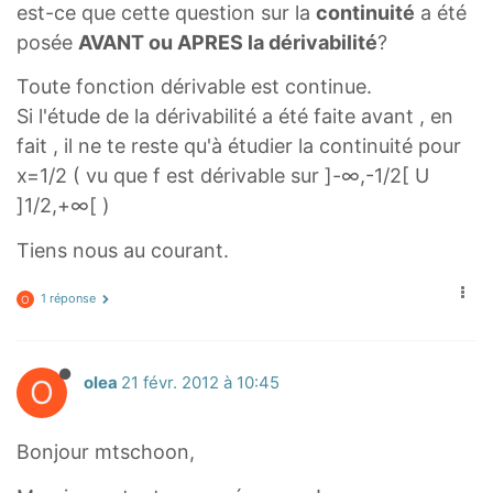
est-ce que cette question sur la
continuité
a été
(
q
=
}
+
posée
AVANT ou APRES la dérivabilité
?
2
r
]
{
1
x
t
-
2
g
Toute fonction dérivable est continue.
-
{
\
}
(
Si l'étude de la dérivabilité a été faite avant , en
1
\
i
,
x
fait , il ne te reste qu'à étudier la continuité pour
)
f
n
+
)
x=1/2 ( vu que f est dérivable sur ]-∞,-1/2[ U
^
r
f
\
=
]1/2,+∞[ )
3
a
t
i
\
c
y
n
Tiens nous au courant.
f
{
,
f
r
(
1 réponse
-
O
t
a
2
\
y
c
x
f
[
{
O
olea
21 févr. 2012 à 10:45
-
r
s
1
a
q
)
c
r
Bonjour mtschoon,
^
{
t