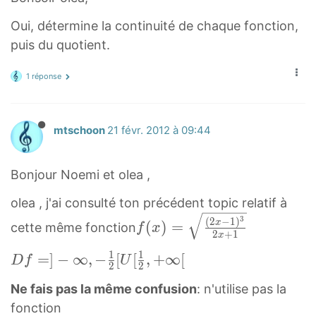
a
-
+
c
1
1
Oui, détermine la continuité de chaque fonction,
{
)
)
puis du quotient.
(
^
}
2
1 réponse
3
}
x
}
-
1
mtschoon
21 févr. 2012 à 09:44
)
^
Bonjour Noemi et olea ,
3
olea , j'ai consulté ton précédent topic relatif à
}
f
3
(
2
−
1
)
{
x
(
)
=
cette même fonction
f
x
2
+
1
x
(
(
1
1
x
D
=
]
−
∞
,
−
[
[
,
+
∞
[
2
D
f
U
2
2
)
f
x
Ne fais pas la même confusion
: n'utilise pas la
=
=
+
fonction
(
]