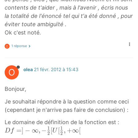
contents de t'aider , mais à l'avenir , écris nous
la totalité de l'énoncé tel qui t'a été donné , pour
éviter toute ambiguïté .
Ok c'est noté.
1 réponse
O
O
olea
21 févr. 2012 à 15:43
Bonjour,
Je souhaitai répondre à la question comme ceci
(cependant je n'arrive pas faire de conclusion) :
D
Le domaine de définition de la fonction est :
1
1
f
=
]
−
∞
,
−
[
[
,
+
∞
[
D
f
U
2
2