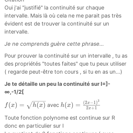
Oui j'ai "justifié" la continuité sur chaque
intervalle. Mais là où cela ne me parait pas très
évident est de trouver la continuité sur un
intervalle.
Je ne comprends guère cette phrase...
Pour prouver la continuité sur un intervalle , tu as
des propriétés "toutes faites" que tu peux utiliser
( regarde peut-être ton cours , si tu en as un...)
Je te détaille un peu la continuité sur I=]-
∞,-1/2[
3
(
2
−
1
)
f
h
x
(
)
=
(
)
(
)
=
avec
f
x
h
x
h
x
2
+
1
x
(
(
Toute fonction polynome est continue sur R
x
x
donc en particulier sur I
)
)