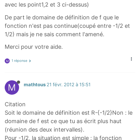
avec les point1,2 et 3 ci-dessus)
f
=
De part le domaine de définition de f que le
]
fonction n'est pas continue(coupé entre -1/2 et
-
1/2) mais je ne sais comment l'amené.
\
i
Merci pour votre aide.
n
1 réponse
M
f
t
y
M
mathtous
21 févr. 2012 à 15:51
,
-
\
Citation
f
Soit le domaine de définition est R-{-1/2}Non : le
r
domaine de f est ce que tu as écrit plus haut
a
(réunion des deux intervalles).
c
Pour -1/2, la situation est simple : la fonction