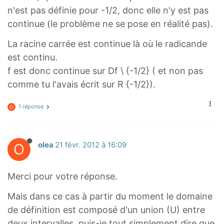
{
n'est pas définie pour -1/2, donc elle n'y est pas
1
continue (le problème ne se pose en réalité pas).
}
La racine carrée est continue là où le radicande
{
est continu.
2
f est donc continue sur Df \ {-1/2} ( et non pas
}
[
comme tu l'avais écrit sur R {-1/2}).
U
1 réponse
O
[
\
f
O
olea
21 févr. 2012 à 16:09
r
a
c
Merci pour votre réponse.
{
Mais dans ce cas à partir du moment le domaine
1
de définition est composé d'un union (U) entre
}
deux intervalles, puis-je tout simplement dire que