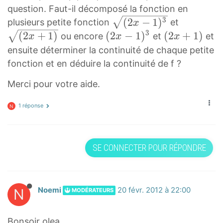
)
question. Faut-il décomposé la fonction en
3
(
(
3
(
2
−
1
)
plusieurs petite fonction
et
x
(
3
2
2
(
(
(
2
+
1
)
(
2
−
1
)
(
2
+
1
)
ou encore
et
et
x
x
x
2
x
x
2
2
ensuite déterminer la continuité de chaque petite
x
−
+
x
x
fonction et en déduire la continuité de f ?
+
1
1
−
+
1
Merci pour votre aide.
)
)
1
1
)
3
\
)
)
1 réponse
N
\
\
s
3
(
s
s
q
(
2
q
q
r
2
x
r
SE CONNECTER POUR RÉPONDRE
r
t
x
+
t
t
{
-
1
{
{
{
1
)
\
(
(
)
N
Noemi
20 févr. 2012 à 22:00
MODÉRATEURS
f
2
2
^
r
x
x
3
Bonsoir olea,