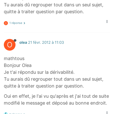
2
2
Tu aurais dû regrouper tout dans un seul sujet,
}
x
quitte à traiter question par question.
,
+
+
1
1 réponse
O
\
}
i
}
n
O
olea
21 févr. 2012 à 11:03
f
t
mathtous
y
Bonjour Olea
[
Je t'ai répondu sur la dérivabilité.
Tu aurais dû regrouper tout dans un seul sujet,
quitte à traiter question par question.
Oui en effet, je l'ai vu qu'après et j'ai tout de suite
modifié le message et déposé au bonne endroit.