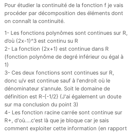
=
Pour étudier la continuité de la fonction f je vais
]
procéder par décomposition des éléments dont
−
on connaît la continuité.
∞
,
1- Les fonctions polynômes sont continues sur R,
−
d’où (2x-1)^3 est continu su R
1
2- La fonction (2x+1) est continue dans R
2
(fonction polynôme de degré inférieur ou égal à
[
1)
U
3- Ces deux fonctions sont continues sur R,
[
donc u/v est continue sauf à l'endroit où le
1
dénominateur s'annule. Soit le domaine de
2
définition est R-{-1/2} (J'ai également un doute
,
sur ma conclusion du point 3)
+
4- Les fonction racine carrée sont continue sur
∞
R+, d'où....c'est là que je bloque car je sais
[
comment exploiter cette information (en rapport
D