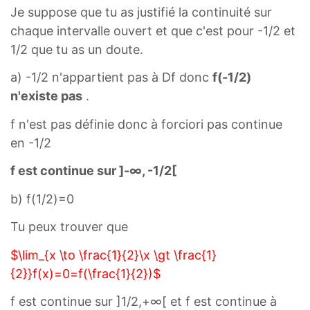
Je suppose que tu as justifié la continuité sur
(
f
chaque intervalle ouvert et que c'est pour -1/2 et
x
(
1/2 que tu as un doute.
)
x
=
)
a) -1/2 n'appartient pas à Df donc
f(-1/2)
f
=
n'existe pas
.
(
f
−
(
f n'est pas définie donc à forciori pas continue
1
1
en -1/2
/
/
f est continue sur ]-∞, -1/2[
2
2
)
)
b) f(1/2)=0
\
\
Tu peux trouver que
l
l
i
i
$\lim_{x \to \frac{1}{2}\x \gt \frac{1}
m
m
{2}}f(x)=0=f(\frac{1}{2})$
_
_
f est continue sur ]1/2,+∞[ et f est continue à
{
{