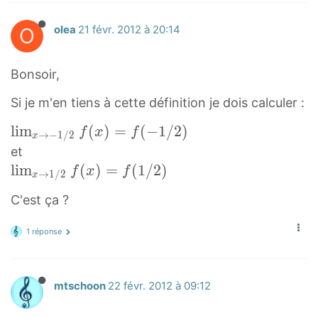
O
olea
21 févr. 2012 à 20:14
Bonsoir,
Si je m'en tiens à cette définition je dois calculer :
l
lim
(
)
=
(
−
1
/
2
)
f
x
f
→
−
1
/
2
x
i
et
m
l
lim
(
)
=
(
1
/
2
)
f
x
f
→
1
/
2
x
i
C'est ça ?
x
m
→
1 réponse
−
x
1
→
/
1
mtschoon
22 févr. 2012 à 09:12
2
/
f
2