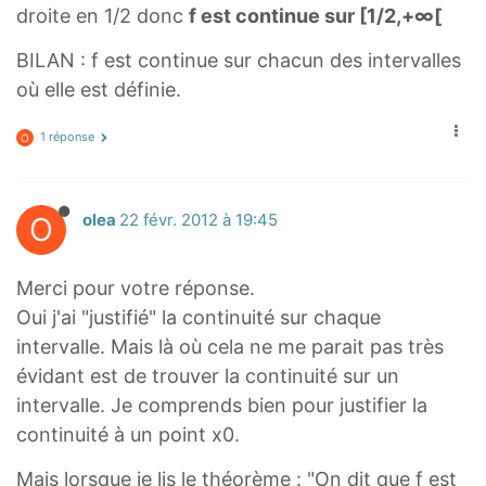
x
droite en 1/2 donc
f est continue sur [1/2,+∞[
x
\
\
BILAN : f est continue sur chacun des intervalles
r
r
où elle est définie.
i
i
g
g
1 réponse
O
h
h
t
t
a
a
O
olea
22 févr. 2012 à 19:45
r
r
r
r
Merci pour votre réponse.
o
o
Oui j'ai "justifié" la continuité sur chaque
w
w
intervalle. Mais là où cela ne me parait pas très
-
1
évidant est de trouver la continuité sur un
1
/
intervalle. Je comprends bien pour justifier la
/
2
continuité à un point x0.
2
}
}
f
Mais lorsque je lis le théorème : "On dit que f est