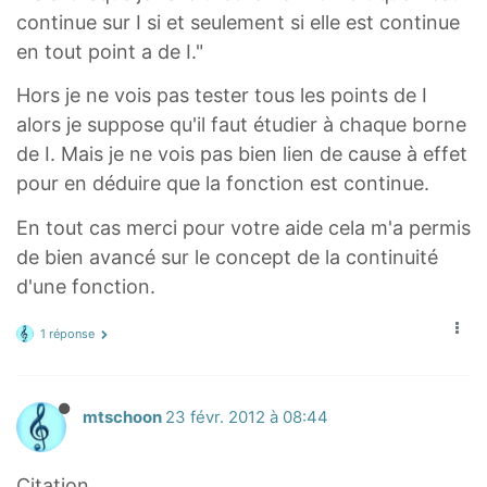
f
(
continue sur I si et seulement si elle est continue
(
x
en tout point a de I."
x
)
)
Hors je ne vois pas tester tous les points de I
=
=
alors je suppose qu'il faut étudier à chaque borne
f
f
(
de I. Mais je ne vois pas bien lien de cause à effet
(
1
pour en déduire que la fonction est continue.
-
/
En tout cas merci pour votre aide cela m'a permis
1
2
de bien avancé sur le concept de la continuité
/
)
d'une fonction.
2
)
1 réponse
mtschoon
23 févr. 2012 à 08:44
Citation