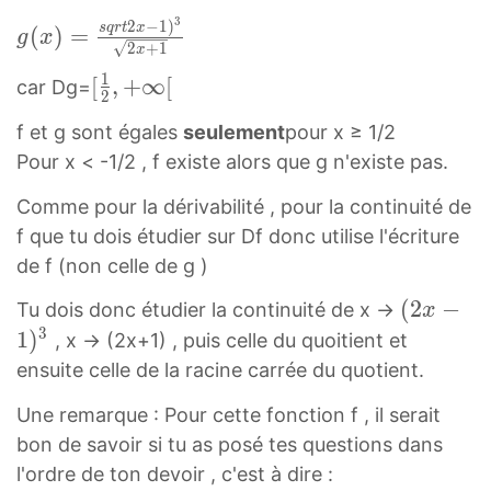
1
2
−
3
)
2
−
1
)
g
s
q
r
t
x
(
)
=
g
x
2
+
1
x
∞
x
}
(
−
,
1
[
[
,
}
+
∞
[
x
car Dg=
2
1
−
1
)
f et g sont égales
seulement
pour x ≥ 1/2
)
1
2
=
Pour x < -1/2 , f existe alors que g n'existe pas.
3
2
,
s
2
[
+
q
Comme pour la dérivabilité , pour la continuité de
x
U
∞
r
f que tu dois étudier sur Df donc utilise l'écriture
+
[
[
t
de f (non celle de g )
1
1
[
2
(
(
2
−
f
2
Tu dois donc étudier la continuité de x ->
x
\
x
2
3
(
,
1
)
f
, x -> (2x+1) , puis celle du quoitient et
−
x
x
+
r
ensuite celle de la racine carrée du quotient.
1
−
)
∞
a
)
Une remarque : Pour cette fonction f , il serait
1
=
[
c
3
bon de savoir si tu as posé tes questions dans
)
\
D
{
2
l'ordre de ton devoir , c'est à dire :
3
s
f
1
x