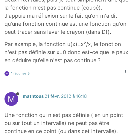
{
la fonction n'est pas continue (coupé).
2
J'appuie ma réflexion sur le fait qu'on m'a dit
}
qu'une fonction continue est une fonction qu'on
,
peut tracer sans lever le crayon (dans Df).
+
\
Par exemple, la fonction u(x)=x²/x, le fonction
i
n'est pas définie sur x=0 donc est-ce que je peux
n
en déduire qu'elle n'est pas continue ?
f
t
1 réponse
M
y
[
M
mathtous
21 févr. 2012 à 16:18
Une fonction qui n'est pas définie ( en un point
ou sur tout un intervalle) ne peut pas être
continue en ce point (ou dans cet intervalle).