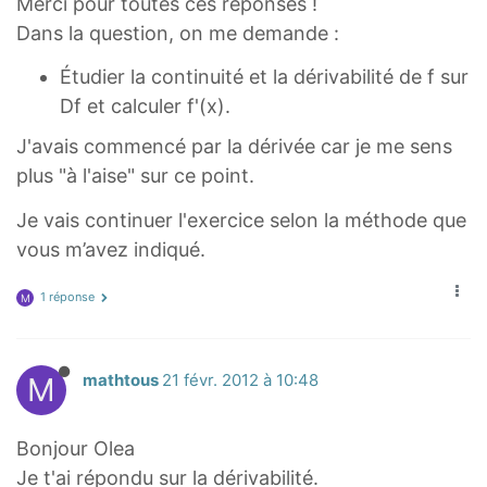
Merci pour toutes ces réponses !
3
1
{
Dans la question, on me demande :
}
}
2
{
{
x
Étudier la continuité et la dérivabilité de f sur
2
2
-
Df et calculer f'(x).
x
}
1
J'avais commencé par la dérivée car je me sens
+
[
)
plus "à l'aise" sur ce point.
1
U
^
}
[
3
Je vais continuer l'exercice selon la méthode que
}
\
}
vous m’avez indiqué.
f
}
r
{
1 réponse
M
a
\
c
s
{
M
mathtous
21 févr. 2012 à 10:48
q
1
r
}
t
Bonjour Olea
{
{
Je t'ai répondu sur la dérivabilité.