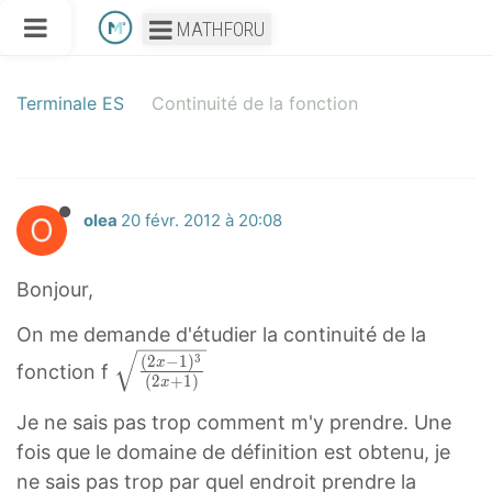
MATHFORU
Terminale ES
Continuité de la fonction
O
olea
20 févr. 2012 à 20:08
Bonjour,
On me demande d'étudier la continuité de la
(
3
(
2
−
1
)
x
fonction f
(
2
+
1
)
x
2
x
Je ne sais pas trop comment m'y prendre. Une
−
fois que le domaine de définition est obtenu, je
1
ne sais pas trop par quel endroit prendre la