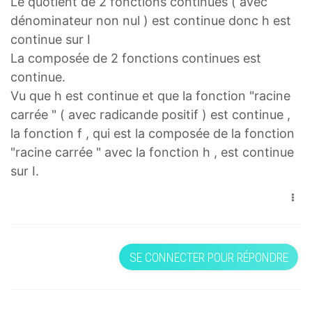
Le quotient de 2 fonctions continues ( avec
=
=
h
(
dénominateur non nul ) est continue donc h est
(
2
continue sur I
x
x
La composée de 2 fonctions continues est
)
−
continue.
f
1
Vu que h est continue et que la fonction "racine
(
)
carrée " ( avec radicande positif ) est continue ,
x
3
la fonction f , qui est la composée de la fonction
)
2
"racine carrée " avec la fonction h , est continue
=
x
sur I.
\
+
s
1
q
h
r
(
t
x
SE CONNECTER POUR RÉPONDRE
{
)
h
=
(
\