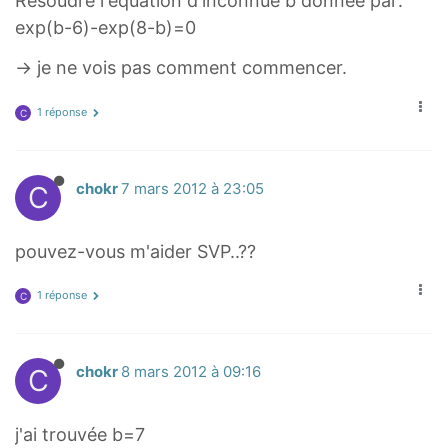
Résoudre l'équation d'inconnue b donnée par:
exp(b-6)-exp(8-b)=0
→ je ne vois pas comment commencer.
1 réponse
C
C
chokr
7 mars 2012 à 23:05
pouvez-vous m'aider SVP..??
1 réponse
C
C
chokr
8 mars 2012 à 09:16
j'ai trouvée b=7