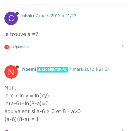
C
chokr
7 mars 2012 à 21:23
je trouve a =7
1 réponse
N
N
Noemi
7 mars 2012 à 21:31
MODÉRATEURS
Non,
ln x + ln y = ln(xy)
ln(a-6)+ln(8-a)=0
équivalent si a-6 > 0 et 8 - a>0
(a-6)(8-a) = 1