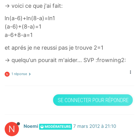
→ voici ce que j'ai fait:
ln(a-6)+ln(8-a)=ln1
(a-6)+(8-a)=1
a-6+8-a=1
et aprés je ne reussi pas je trouve 2=1
→ quelqu'un pourait m'aider... SVP :frowning2:
1 réponse
N
SE CONNECTER POUR RÉPONDRE
N
Noemi
7 mars 2012 à 21:10
MODÉRATEURS