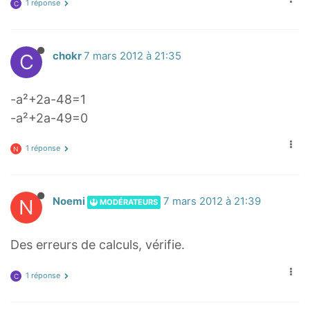
1 réponse
C
C
chokr
7 mars 2012 à 21:35
-a²+2a-48=1
-a²+2a-49=0
1 réponse
N
N
Noemi
7 mars 2012 à 21:39
MODÉRATEURS
Des erreurs de calculs, vérifie.
1 réponse
C