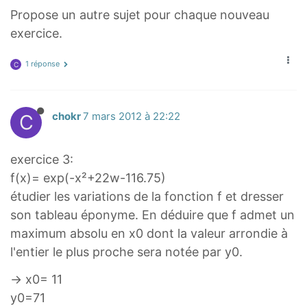
Propose un autre sujet pour chaque nouveau
exercice.
1 réponse
C
C
chokr
7 mars 2012 à 22:22
exercice 3:
f(x)= exp(-x²+22w-116.75)
étudier les variations de la fonction f et dresser
son tableau éponyme. En déduire que f admet un
maximum absolu en x0 dont la valeur arrondie à
l'entier le plus proche sera notée par y0.
→ x0= 11
y0=71