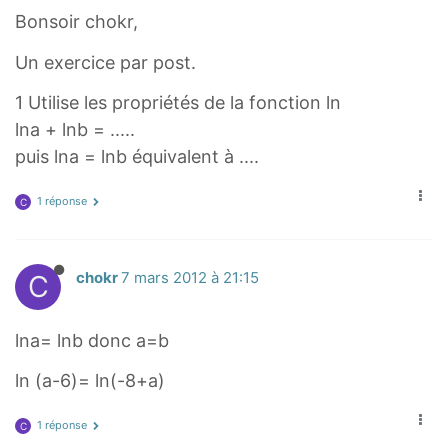
Bonsoir chokr,
Un exercice par post.
1 Utilise les propriétés de la fonction ln
lna + lnb = .....
puis lna = lnb équivalent à ....
1 réponse
C
C
chokr
7 mars 2012 à 21:15
lna= lnb donc a=b
ln (a-6)= ln(-8+a)
1 réponse
C