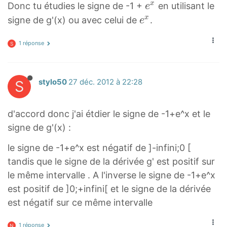
e
x
Donc tu étudies le signe de -1 +
en utilisant le
e
x
e
x
signe de g'(x) ou avec celui de
.
e
e
x
^
1 réponse
e
S
x
^
x
S
stylo50
27 déc. 2012 à 22:28
d'accord donc j'ai étdier le signe de -1+e^x et le
signe de g'(x) :
le signe de -1+e^x est négatif de ]-infini;0 [
tandis que le signe de la dérivée g' est positif sur
le même intervalle . A l'inverse le signe de -1+e^x
est positif de ]0;+infini[ et le signe de la dérivée
est négatif sur ce même intervalle
1 réponse
N