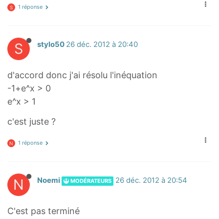
1 réponse
+
S
e
x
S
stylo50
26 déc. 2012 à 20:40
-
1
+
d'accord donc j'ai résolu l'inéquation
e
-1+e^x > 0
^
e^x > 1
x
c'est juste ?
1 réponse
N
N
Noemi
26 déc. 2012 à 20:54
MODÉRATEURS
C'est pas terminé