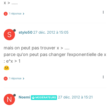
x > .....
1 réponse
S
S
stylo50
27 déc. 2012 à 15:05
mais on peut pas trouver x > ....
parce qu'on peut pas changer l’exponentielle de x
: e^x > 1
1 réponse
N
N
Noemi
27 déc. 2012 à 15:21
MODÉRATEURS