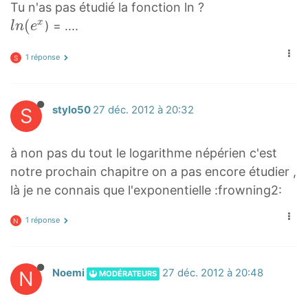
Tu n'as pas étudié la fonction ln ?
l
(
x
) = ....
l
n
e
n
1 réponse
(
S
e
x
S
stylo50
27 déc. 2012 à 20:32
l
n
(
à non pas du tout le logarithme népérien c'est
e
notre prochain chapitre on a pas encore étudier ,
^
là je ne connais que l'exponentielle :frowning2:
x
1 réponse
N
N
Noemi
27 déc. 2012 à 20:48
MODÉRATEURS