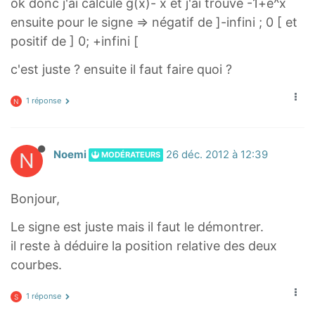
ok donc j'ai calculé g(x)- x et j'ai trouvé -1+e^x
ensuite pour le signe ⇒ négatif de ]-infini ; 0 [ et
positif de ] 0; +infini [
c'est juste ? ensuite il faut faire quoi ?
1 réponse
N
N
Noemi
26 déc. 2012 à 12:39
MODÉRATEURS
Bonjour,
Le signe est juste mais il faut le démontrer.
il reste à déduire la position relative des deux
courbes.
1 réponse
S