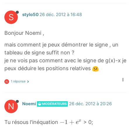
S
stylo50
26 déc. 2012 à 16:48
Bonjour Noemi ,
mais comment je peux démontrer le signe , un
tableau de signe suffit non ?
je ne vois pas comment avec le signe de g(x)-x je
peux déduire les positions relatives
1 réponse
N
N
Noemi
26 déc. 2012 à 20:26
MODÉRATEURS
−
−
1
+
x
Tu résous l'inéquation
> 0;
e
1