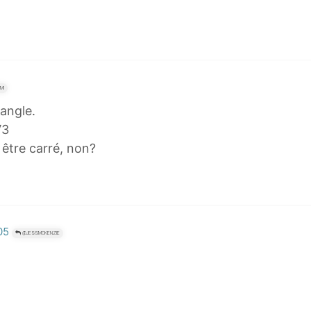
MI
tangle.
√3
être carré, non?
05
@JESSMCKENZIE