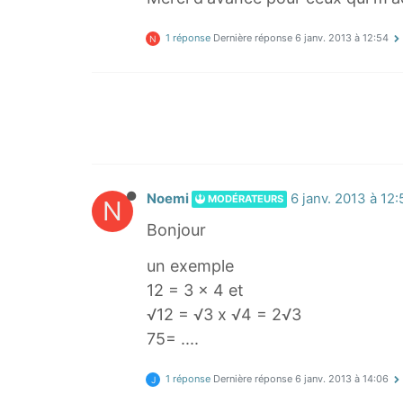
1 réponse
Dernière réponse
6 janv. 2013 à 12:54
N
Noemi
6 janv. 2013 à 12
MODÉRATEURS
N
Bonjour
un exemple
12 = 3 x 4 et
√12 = √3 x √4 = 2√3
75= ....
1 réponse
Dernière réponse
6 janv. 2013 à 14:06
J