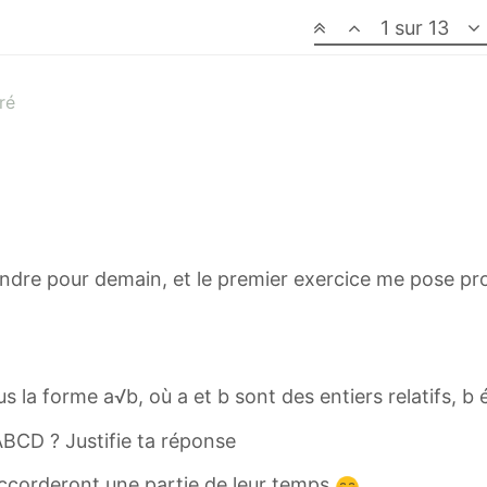
1 sur 13
ré
rendre pour demain, et le premier exercice me pose p
s la forme a√b, où a et b sont des entiers relatifs, b é
ABCD ? Justifie ta réponse
ccorderont une partie de leur temps