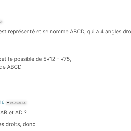
MI
e est représenté et se nomme ABCD, qui a 4 angles dro
petite possible de 5√12 - √75,
 de ABCD
:46
@JESSMCKENZIE
 AB et AD ?
es droits, donc