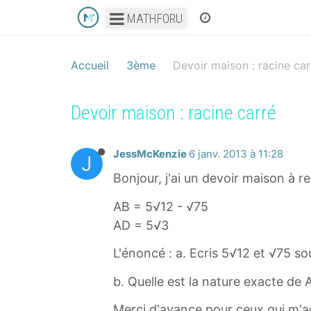
MATHFORU
Accueil
3ème
Devoir maison : racine car
Devoir maison : racine carré
JessMcKenzie
6 janv. 2013 à 11:28
J
Bonjour, j'ai un devoir maison à 
AB = 5√12 - √75
AD = 5√3
L'énoncé : a. Ecris 5√12 et √75 sou
b. Quelle est la nature exacte de 
Merci d'avance pour ceux qui m'a