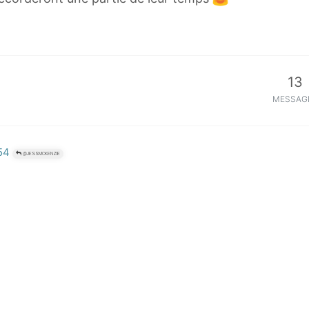
13
MESSAG
:54
@JESSMCKENZIE