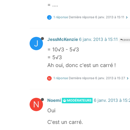
= ....
1 réponse
Dernière réponse
6 janv. 2013 à 15:11
J
JessMcKenzie
6 janv. 2013 à 15:11
J
@NOEM
= 10√3 - 5√3
= 5√3
Ah oui, donc c'est un carré !
1 réponse
Dernière réponse
6 janv. 2013 à 15:27
N
Noemi
6 janv. 2013 à 15:
MODÉRATEURS
N
Oui
C'est un carré.