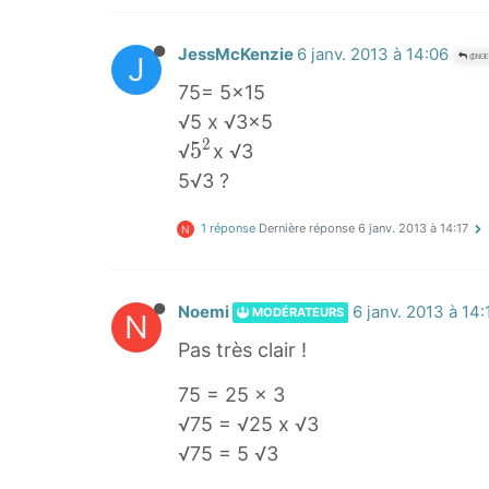
JessMcKenzie
6 janv. 2013 à 14:06
J
@NOE
75= 5x15
√5 x √3x5
2
5
5
√
x √3
2
5√3 ?
5
1 réponse
Dernière réponse
6 janv. 2013 à 14:17
^
N
2
Noemi
6 janv. 2013 à 14:
MODÉRATEURS
N
Pas très clair !
75 = 25 x 3
√75 = √25 x √3
√75 = 5 √3