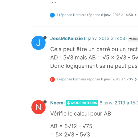
....
1 réponse
Dernière réponse
6 janv. 2013 à 14:50
J
JessMcKenzie
6 janv. 2013 à 14:50
J
@NOE
Cela peut être un carré ou un rec
AD= 5√3 mais AB = √5 x 2√3 - 5
Donc logiquement sa ne peut pas 
1 réponse
Dernière réponse
6 janv. 2013 à 15:05
N
Noemi
6 janv. 2013 à 15:
MODÉRATEURS
N
Vérifie le calcul pour AB
AB = 5√12 - √75
= 5x 2√3 - 5√3