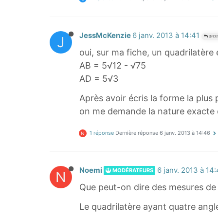
JessMcKenzie
6 janv. 2013 à 14:41
J
@NOE
oui, sur ma fiche, un quadrilatèr
AB = 5√12 - √75
AD = 5√3
Après avoir écris la forme la plus 
on me demande la nature exacte
1 réponse
Dernière réponse
6 janv. 2013 à 14:46
N
Noemi
6 janv. 2013 à 14
MODÉRATEURS
N
Que peut-on dire des mesures de
Le quadrilatère ayant quatre angl