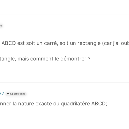
MI
 ABCD est soit un carré, soit un rectangle (car j'ai oub
ctangle, mais comment le démontrer ?
:37
@JESSMCKENZIE
onner la nature exacte du quadrilatère ABCD;