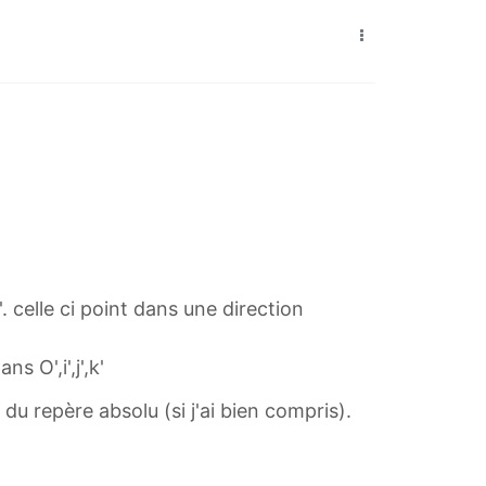
'. celle ci point dans une direction
 O',i',j',k'
k du repère absolu (si j'ai bien compris).