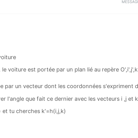
MESSAG
 voiture
 voiture est portée par un plan lié au repère O',i',j',k
e par un vecteur dont les coordonnées s'expriment dans
r l'angle que fait ce dernier avec les vecteurs i ,j et 
k) et tu cherches k'=h(i,j,k)