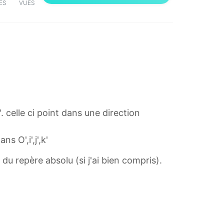
ES
VUES
'. celle ci point dans une direction
 O',i',j',k'
k du repère absolu (si j'ai bien compris).