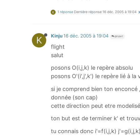
1 réponse
Dernière réponse
16 déc. 2005 à 19:04
K
Kinju
16 déc. 2005 à 19:04
K
@FLIGHT
flight
salut
posons O(i,j,k) le repère absolu
posons O'(i',j',k') le repère lié à la
si je comprend bien ton enconcé , le
donnée (son cap)
cette direction peut etre modelisé
ton but est de terminer k' et trouve
tu connais donc i'=f(i,j,k) j'=g(i,j,