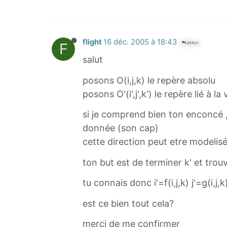
flight
16 déc. 2005 à 18:43
F
@KINJU
salut
posons O(i,j,k) le repère absolu
posons O'(i',j',k') le repère lié à la
si je comprend bien ton enconcé , le
donnée (son cap)
cette direction peut etre modelisé
ton but est de terminer k' et trouve
tu connais donc i'=f(i,j,k) j'=g(i,j,
est ce bien tout cela?
merci de me confirmer