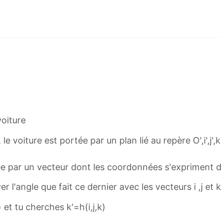
 voiture
 voiture est portée par un plan lié au repère O',i',j',k
e par un vecteur dont les coordonnées s'expriment dans
r l'angle que fait ce dernier avec les vecteurs i ,j et 
k) et tu cherches k'=h(i,j,k)