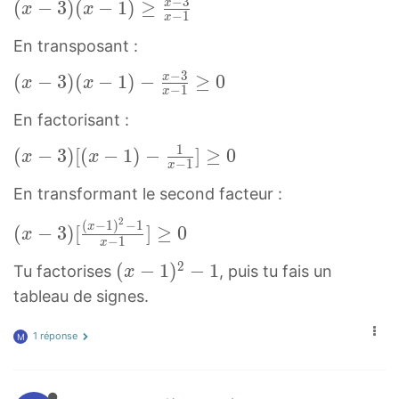
4
−
3
(
(
−
3
)
(
−
1
)
≥
x
x
x
−
1
x
x
x
En transposant :
+
−
3
3
−
3
(
(
−
3
)
(
−
1
)
−
≥
0
x
x
x
−
1
x
=
)
x
(
En factorisant :
(
−
x
x
3
1
(
(
−
3
)
[
(
−
1
)
−
]
≥
0
x
x
−
−
1
−
x
)
x
3
1
En transformant le second facteur :
(
−
)
)
x
3
2
(
−
1
)
−
1
(
x
(
−
3
)
[
]
≥
0
(
x
≥
−
−
1
x
)
x
x
x
1
2
(
(
−
1
)
−
1
[
Tu factorises
, puis tu fais un
x
−
−
−
)
x
(
tableau de signes.
3
1
3
−
−
x
)
)
x
x
1
−
1 réponse
M
[
x
−
−
)
1
(
^
1
3
2
)
x
2