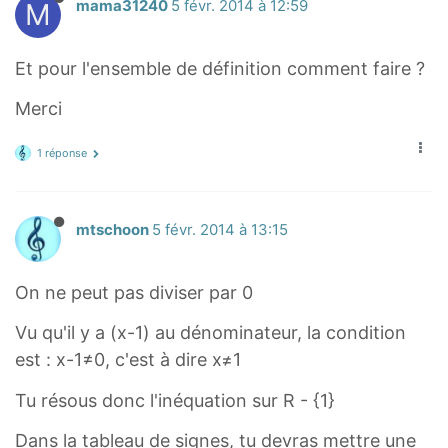
(
x
M
mama31240
5 févr. 2014 à 12:59
−
−
−
-
x
−
1
1
1
4
-
1
(
x
)
Et pour l'ensemble de définition comment faire ?
x
3
≥
x
−
2
+
)
Merci
0
-
1
−
3
(
(
1
]
1
=
x
1 réponse
x
)
≥
x
(
-
-
^
0
−
x
1
3
2
(
1
-
mtschoon
5 févr. 2014 à 13:15
)
)
-
x
]
3
\
(
1
-
≥
)
g
x
On ne peut pas diviser par 0
3
0
(
e
-
)
(
Vu qu'il y a (x-1) au dénominateur, la condition
x
\
1
[
x
est : x-1≠0, c'est à dire x≠1
-
f
)
(
-
1
r
-
x
Tu résous donc l'inéquation sur R - {1}
3
)
a
\
-
)
Dans la tableau de signes, tu devras mettre une
c