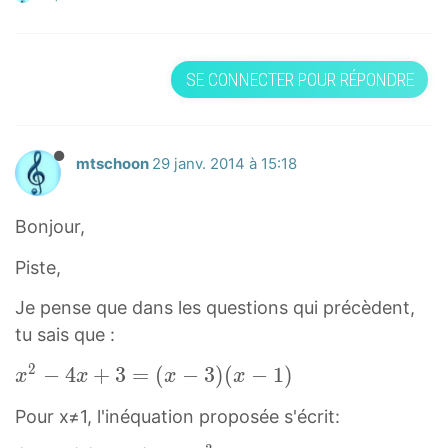
SE CONNECTER POUR RÉPONDRE
mtschoon
29 janv. 2014 à 15:18
Bonjour,
Piste,
Je pense que dans les questions qui précèdent,
tu sais que :
2
x
−
4
+
3
=
(
−
3
)
(
−
1
)
x
x
x
x
2
Pour x≠1, l'inéquation proposée s'écrit:
−