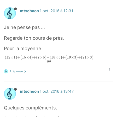
mtschoon
1 oct. 2016 à 12:31
Je ne pense pas ...
Regarde ton cours de près.
Pour la moyenne :
(
1
2
×
1
)
+
(
1
5
×
4
)
+
(
7
×
6
)
+
(
1
8
×
5
)
+
(
1
9
×
3
)
+
(
2
1
×
3
)
(
2
2
1
2
1 réponse
×
1
mtschoon
1 oct. 2016 à 13:47
)
+
(
Quelques compléments,
1