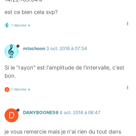
v
e
est ce bien cela svp?
r
l
1 réponse
i
n
e
mtschoon
3 oct. 2016 à 07:34
x
-
Si le "rayon" est l'amplitude de l'intervalle, c'est
\
bon.
s
i
1 réponse
D
g
m
a
D
DANYBOONE59
4 oct. 2016 à 06:47
,
\
je vous remercie mais je n'ai rien du tout dans
o