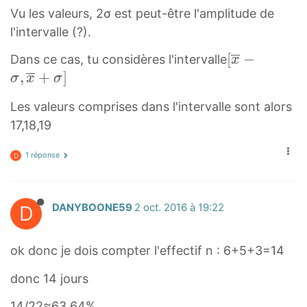
n
Vu les valeurs, 2σ est peut-être l'amplitude de
e
l'intervalle (?).
{
[
[
−
Dans ce cas, tu considères l'intervalle
x
x
x
,
+
]
σ
x
σ
}
‾
+
Les valeurs comprises dans l'intervalle sont alors
−
\
17,18,19
σ
s
,
i
1 réponse
D
x
g
‾
m
+
a
D
DANYBOONE59
2 oct. 2016 à 19:22
σ
]
]
ok donc je dois compter l'effectif n : 6+5+3=14
[
\
donc 14 jours
o
14/22≈63.64%