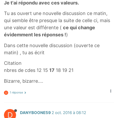
2
Je t'ai répondu avec ces valeurs.
r
4
a
Tu as ouvert une nouvelle discussion ce matin,
}
c
qui semble être presque la suite de celle ci, mais
{
{
une valeur est différente (
ce qui change
2
(
évidemment les réponses !
)
2
1
}
Dans cette nouvelle discussion (ouverte ce
2
=
matin) , tu as écrit
\
\
t
f
Citation
i
r
nbres de cdes 12 15
17
18 19 21
m
a
Bizarre, bizarre....
e
c
s
{
1 réponse
D
1
1
)
6
+
2
D
DANYBOONE59
2 oct. 2016 à 08:12
(