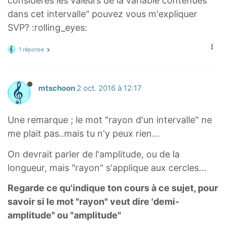
considères les valeurs de la variable contenues
x
dans cet intervalle" pouvez vous m'expliquer
}
SVP? :rolling_eyes:
-
\
1 réponse
s
i
g
mtschoon
2 oct. 2016 à 12:17
m
a
Une remarque ; le mot "rayon d'un intervalle" ne
,
me plait pas..mais tu n'y peux rien...
\
On devrait parler de l'amplitude, ou de la
o
longueur, mais "rayon" s'applique aux cercles...
v
e
Regarde ce qu'indique ton cours à ce sujet, pour
r
savoir si le mot "rayon" veut dire 'demi-
l
amplitude" ou "amplitude"
i