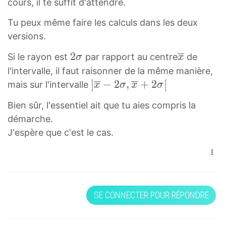
cours, il te suffit d'attendre.
Tu peux même faire les calculs dans les deux
versions.
2
2
x
Si le rayon est
par rapport au centre
de
σ
x
σ
‾
l'intervalle, il faut raisonner de la même manière,
2
\
]
]
−
2
,
+
2
[
mais sur l'intervalle
x
σ
x
σ
\
o
x
Bien sûr, l'essentiel ait que tu aies compris la
s
v
‾
démarche.
i
e
−
J'espère que c'est le cas.
g
r
2
m
l
σ
a
i
,
n
x
e
‾
SE CONNECTER POUR RÉPONDRE
x
+
2