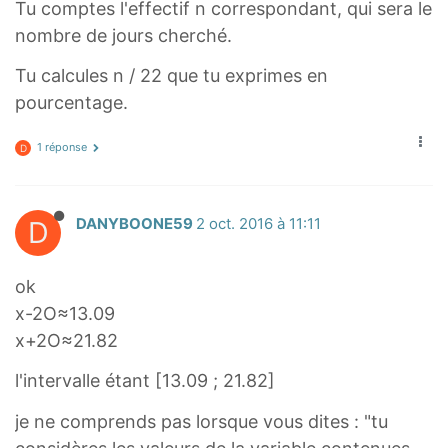
σ
Tu comptes l'effectif n correspondant, qui sera le
m
v
v
,
a
nombre de jours cherché.
e
e
x
r
r
Tu calcules n / 22 que tu exprimes en
‾
l
l
pourcentage.
+
i
i
σ
n
n
1 réponse
D
]
e
e
[
{
{
\
x
x
D
DANYBOONE59
2 oct. 2016 à 11:11
o
}
}
v
-
+
ok
e
\
\
r
x-2O≈13.09
s
s
l
x+2O≈21.82
i
i
i
g
g
l'intervalle étant [13.09 ; 21.82]
n
m
m
e
je ne comprends pas lorsque vous dites : "tu
a
a
{