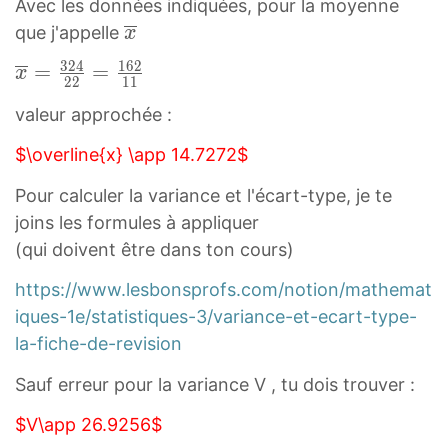
Avec les données indiquées, pour la moyenne
5
x
que j'appelle
x
×
‾
4
3
2
4
1
6
2
x
=
=
x
\
2
2
1
1
)
‾
o
+
valeur approchée :
=
v
(
3
$\overline{x} \app 14.7272$
e
7
2
r
×
Pour calculer la variance et l'écart-type, je te
4
l
6
joins les formules à appliquer
2
i
)
(qui doivent être dans ton cours)
2
n
+
=
e
https://www.lesbonsprofs.com/notion/mathemat
(
1
{
iques-1e/statistiques-3/variance-et-ecart-type-
1
6
x
la-fiche-de-revision
8
2
}
×
1
Sauf erreur pour la variance V , tu dois trouver :
5
1
$V\app 26.9256$
)
\