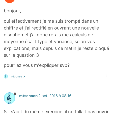
}
1
{
bonjour,
5
1
\
1
oui effectivement je me suis trompé dans un
t
}
chiffre et j'ai rectifié en ouvrant une nouvelle
i
discution et j'ai donc refais mes calculs de
m
moyenne écart type et variance, selon vos
e
explications, mais depuis ce matin je reste bloqué
s
sur la question 3
4
)
pourriez vous m'expliquer svp?
+
(
1 réponse
7
\
t
mtschoon
2 oct. 2016 à 08:16
i
m
S'il s'agit du même exercice, il ne fallait pas ouvrir