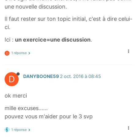
e
une nouvelle discussion.
s
Il faut rester sur ton topic initial, c'est à dire celui-
6
ci.
)
+
Ici :
un exercice=une discussion
.
(
1
1 réponse
D
8
\
t
D
DANYBOONE59
2 oct. 2016 à 08:45
i
m
ok merci
e
s
mille excuses......
5
pouvez vous m'aider pour le 3 svp
)
+
1 réponse