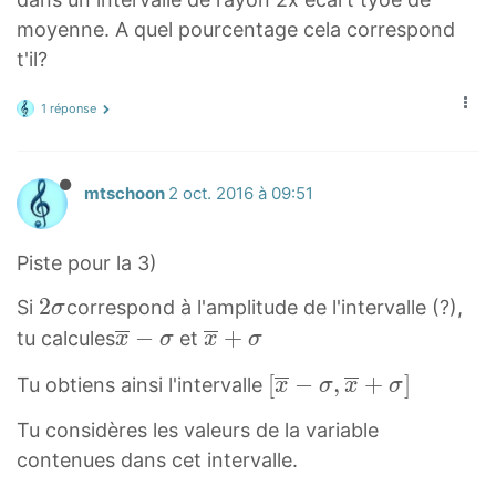
i
m
moyenne. A quel pourcentage cela correspond
e
t'il?
s
1 réponse
3
)
}
mtschoon
2 oct. 2016 à 09:51
{
2
2
Piste pour la 3)
}
2
2
Si
correspond à l'amplitude de l'intervalle (?),
σ
σ
x
−
x
+
tu calcules
et
x
σ
x
σ
2
‾
‾
[
[
−
,
+
]
Tu obtiens ainsi l'intervalle
x
σ
x
σ
\
−
+
x
s
σ
σ
Tu considères les valeurs de la variable
‾
i
\
\
contenues dans cet intervalle.
−
g
o
o