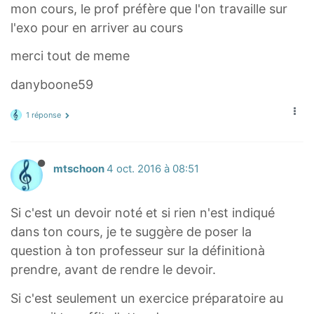
mon cours, le prof préfère que l'on travaille sur
v
l'exo pour en arriver au cours
e
r
merci tout de meme
l
danyboone59
i
n
1 réponse
e
x
+
mtschoon
4 oct. 2016 à 08:51
\
s
Si c'est un devoir noté et si rien n'est indiqué
i
dans ton cours, je te suggère de poser la
g
question à ton professeur sur la définitionà
m
a
prendre, avant de rendre le devoir.
]
Si c'est seulement un exercice préparatoire au