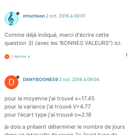
(
1
mtschoon
2 oct. 2016 à 09:01
9
\
t
Comme déjà indiqué, merci d'écrire cette
i
question 3) (avec les 'BONNES VALEURS") ici.
m
e
1 réponse
D
s
3
)
D
DANYBOONE59
2 oct. 2016 à 09:04
+
(
pour la moyenne j'ai trouvé x=17.45
2
pour la variance j'ai trouvé V=4.77
1
pour l'écart type j'ai trouvé o≈2.18
\
je dois a présent déterminer le nombre de jours
t
dans un intervalle de rayon 2x écart tyoe de