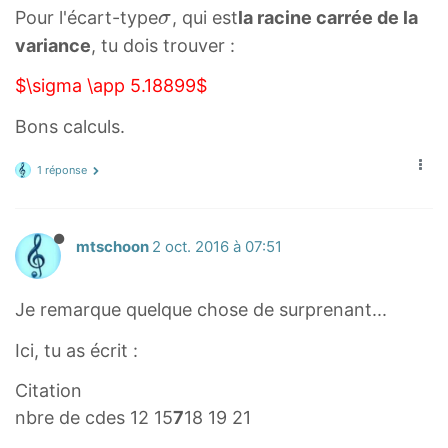
+
o
σ
Pour l'écart-type
, qui est
la racine carrée de la
σ
(
v
\
variance
, tu dois trouver :
1
e
s
9
$\sigma \app 5.18899$
r
i
×
l
g
Bons calculs.
3
i
m
)
n
a
1 réponse
+
e
(
x
2
=
mtschoon
2 oct. 2016 à 07:51
1
\
×
f
Je remarque quelque chose de surprenant...
3
r
)
a
Ici, tu as écrit :
2
c
Citation
2
{
nbre de cdes 12 15
7
18 19 21
\
3
f