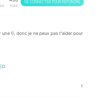
SE CONNECTER POUR RÉPONDRE
GES
VUES
 une !), donc je ne peux pas t'aider pour
CED