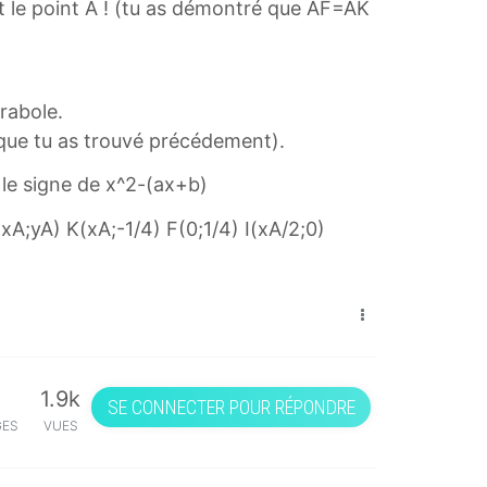
et le point A ! (tu as démontré que AF=AK
arabole.
 que tu as trouvé précédement).
 le signe de x^2-(ax+b)
A(xA;yA) K(xA;-1/4) F(0;1/4) I(xA/2;0)
1.9k
SE CONNECTER POUR RÉPONDRE
GES
VUES