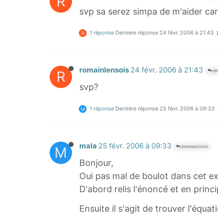
R
svp sa serez simpa de m'aider car j
1 réponse
Dernière réponse
24 févr. 2006 à 21:43
R
romainlensois
24 févr. 2006 à 21:43
R
@RO
svp?
1 réponse
Dernière réponse
25 févr. 2006 à 09:33
M
mala
25 févr. 2006 à 09:33
M
@ROMAINLENSOIS
Bonjour,
Oui pas mal de boulot dans cet ex
D'abord relis l'énoncé et en princi
Ensuite il s'agit de trouver l'équat