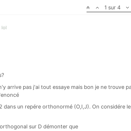
1 sur 4
 lol
s?
n'y arrive pas j'ai tout essaye mais bon je ne trouve p
l'enoncé
^2 dans un repére orthonormé (O,I,J). On considére le
é orthogonal sur D démonter que