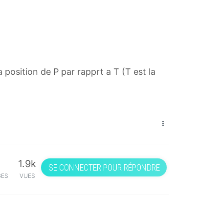
 position de P par rapprt a T (T est la
1.9k
SE CONNECTER POUR RÉPONDRE
GES
VUES