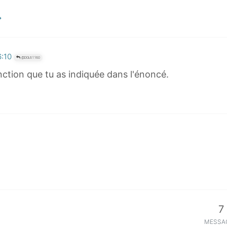
6:10
@DOL61160
 fonction que tu as indiquée dans l'énoncé.
7
MESSA