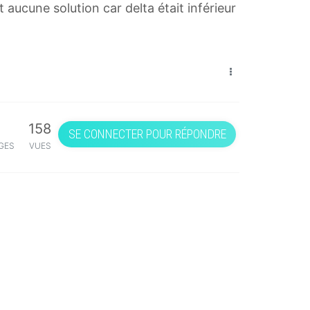
it aucune solution car delta était inférieur
158
SE CONNECTER POUR RÉPONDRE
GES
VUES