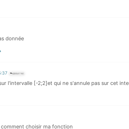
 pas donnée
5:37
@DOL61160
 l'intervalle [-2;2]et qui ne s'annule pas sur cet interv
s comment choisir ma fonction