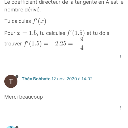
Le coefficient directeur de la tangente en A est le
nombre dérivé.
′
f
(
)
Tu calcules
f
x
′
′
x
=
1
.
5
f
(
1
.
5
)
Pour
, tu calcules
et tu dois
x
f
(
9
=
′
f
′
x
(
1
.
5
)
=
−
2
.
2
5
=
−
trouver
f
4
1
(
′
)
.
1
(
f
5
.
1
'
x
5
.
(
=
)
5
Théo Bohbote
12 nov. 2020 à 14:02
x
1
f
)
)
.
'
=
Merci beaucoup
5
(
−
1
2
.
.
5
2