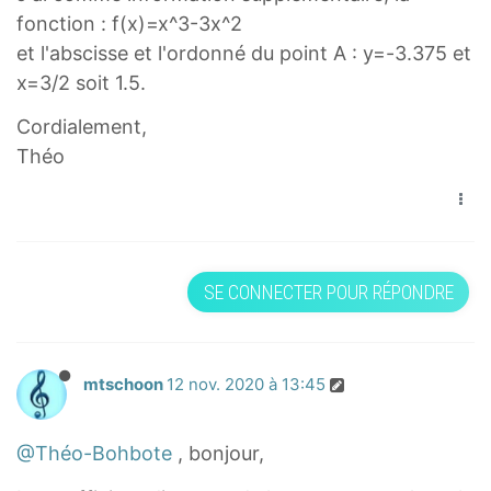
fonction : f(x)=x^3-3x^2
et l'abscisse et l'ordonné du point A : y=-3.375 et
x=3/2 soit 1.5.
Cordialement,
Théo
SE CONNECTER POUR RÉPONDRE
mtschoon
12 nov. 2020 à 13:45
@Théo-Bohbote
, bonjour,