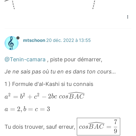
mtschoon
20 déc. 2022 à 13:55
@Tenin-camara
, piste pour démarrer,
Je ne sais pas où tu en es dans ton cours...
1 ) Formule d'al-Kashi si tu connais
2
2
2
a
=
+
−
2
a
b
c
b
c
c
o
s
B
A
C
2
a
=
2
,
=
=
3
a
b
c
=
=
b
c
7
2
=
Tu dois trouver, sauf erreur,
2
c
o
s
B
A
C
o
9
,
+