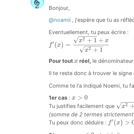
+
Bonjour,
x
x
@noamii
, j'espère que tu as réflé
2
Eventuellement, tu peux écrire :
+
2
f
+
1
+
x
x
1
′
(
)
=
f
x
′
2
+
1
f
x
(
'
x
Pour tout
réel,
le dénominateu
x
x
(
x
)
x
Il te reste donc à trouver le sig
=
)
Comme te l'a indiqué Noemi, tu fa
x
=
2
1
x
>
0
1er cas
:
x
+
+
>
2
x
Tu justifies facilement que
x
1
\
0
2
(somme de 2 termes strictement 
+
d
x
+
′
f
(
)
>
Tu peux donc déduire :
f
x
x
f
\
1
′
x