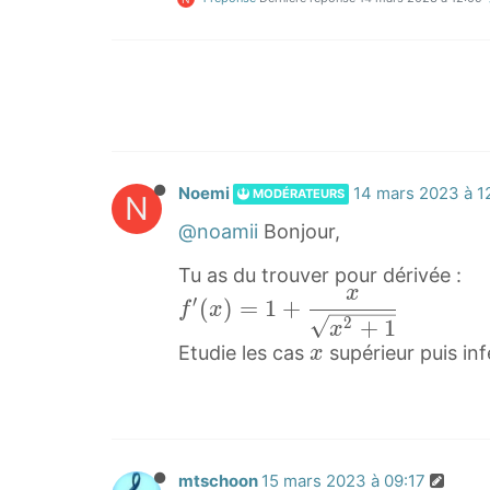
Noemi
14 mars 2023 à 1
MODÉRATEURS
N
@noamii
Bonjour,
Tu as du trouver pour dérivée :
x
f
′
(
)
=
1
+
f
x
2
+
1
x
′
x
Etudie les cas
supérieur puis inf
x
(
x
x
)
=
1
mtschoon
15 mars 2023 à 09:17