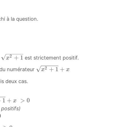
chi à la question.
2
x
+
1
r
est strictement positif.
x
2
2
x
+
1
+
ne du numérateur
x
x
+
2
1
is deux cas.
+
\
1
s
+
+
1
+
>
0
x
q
x
r
positifs)
\
0
t
s
{