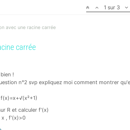
1 sur 3
on avec une racine carrée
acine carrée
bien !
 question n°2 svp expliquez moi comment montrer qu'el
r f(x)=x+√(x²+1)
ur R et calculer f'(x)
x , f'(x)>0