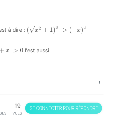
2
2
2
(
(
+
1
)
>
(
−
)
est à dire :
x
x
x
0
2
+
>
0
l'est aussi
x
+
1
)
2
>
(
19
−
SE CONNECTER POUR RÉPONDRE
GES
VUES
x
)
2