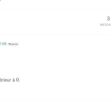
3
MESSA
2:09
@NOAMII
0
0
érieur à
.
0