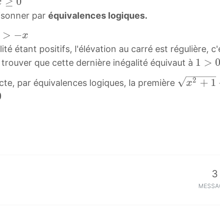
≥
0
q
x
x
r
aisonner par
équivalences logiques.
^
t
2
>
−
x
{
+
 étant positifs, l'élévation au carré est régulière, c'
x
1
1
1
>
t trouver que cette dernière inégalité équivaut à
^
}
>
2
2
x
+
1
acte, par équivalences logiques, la première
x
0
+
2
0
1
1
+
\
}
1
g
+
+
t
x
x
0
>
3
0
MESSA
\
s