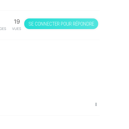
19
SE CONNECTER POUR RÉPONDRE
GES
VUES