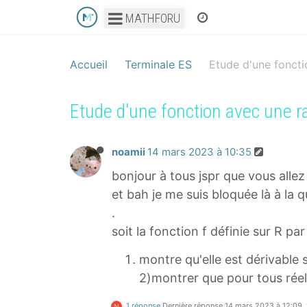
MATHFORU
Accueil
Terminale ES
Etude d'une foncti
Etude d'une fonction avec une r
noamii
14 mars 2023 à 10:35
bonjour à tous jspr que vous allez 
et bah je me suis bloquée là à la
.
soit la fonction f définie sur R pa
montre qu'elle est dérivable s
2)montrer que pour tous réel 
1 réponse
Dernière réponse
14 mars 2023 à 12:09
N