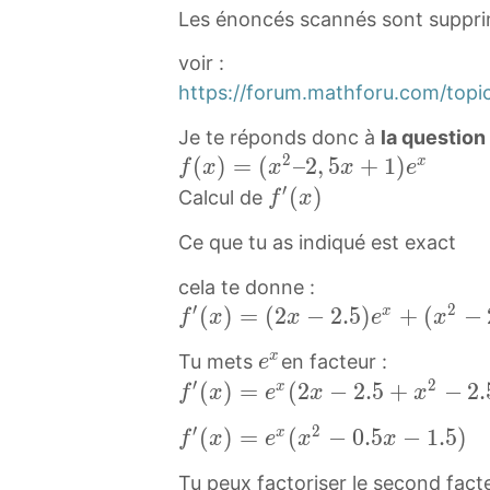
Les énoncés scannés sont suppr
voir :
https://forum.mathforu.com/topi
Je te réponds donc à
la question 
2
f
(
)
=
(
–
2
,
5
+
1
)
x
f
x
x
x
e
(
′
f
(
)
Calcul de
f
x
x
′
Ce que tu as indiqué est exact
)
(
=
x
cela te donne :
(
)
′
2
f
(
)
=
(
2
−
2
.
5
)
+
(
−
x
f
x
x
e
x
x
f
′
e
x
Tu mets
en facteur :
2
e
'
(
x
′
2
f
(
)
=
(
2
−
2
.
5
+
−
2
.
x
–
(
f
x
e
x
x
x
e
′
2
x
)
′
2
f
(
)
=
(
−
0
.
5
−
1
.
5
)
x
f
x
e
x
x
^
(
,
)
=
′
x
x
5
Tu peux factoriser le second fac
(