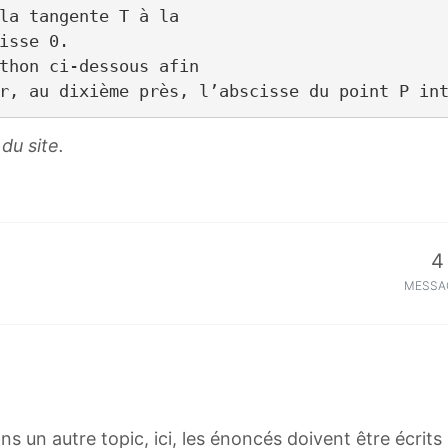
la tangente T à la

isse 0.

thon ci-dessous afin

du site.
4
MESSA
s un autre topic, ici, les énoncés doivent être écrit