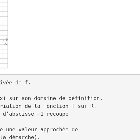
ivée de f.

x) sur son domaine de définition.

riation de la fonction f sur R.

 d’abscisse –1 recoupe

e une valeur approchée de

la démarche).
