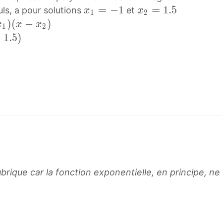
x
=
−
1
x
=
1
.
5
uls, a pour solutions
et
x
x
1
2
1
2
)
(
−
)
x
x
x
1
2
=
=
−
1
.
5
)
−
1
1
.
x
5
_
x
1
_
=
2
-
=
1
1
.
5
brique car la fonction exponentielle, en principe, ne