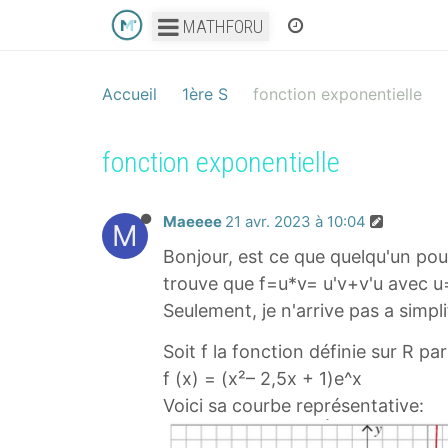
MATHFORU
Accueil
1ère S
fonction exponentielle
fonction exponentielle
Maeeee
21 avr. 2023 à 10:04
M
Bonjour, est ce que quelqu'un pour
trouve que f=u*v= u'v+v'u avec u=(
Seulement, je n'arrive pas a simpli
Soit f la fonction définie sur R par
f (x) = (x²– 2,5x + 1)e^x
Voici sa courbe représentative: