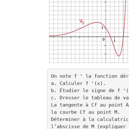
On note f ' la fonction dér
a. Calculer f '(x).

b. Étudier le signe de f '(
c. Dresser le tableau de va
La tangente à Cf au point A
la courbe Cf au point M.

Déterminer à la calculatric
l’abscisse de M (expliquer 