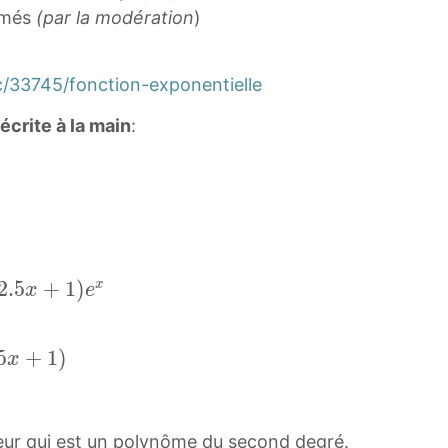
imés
(par la modération
)
c/33745/fonction-exponentielle
écrite à la main
:
2
.
5
+
1
)
x
x
e
5
+
1
)
x
teur qui est un polynôme du second degré.