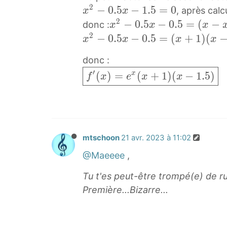
(
)
x
2
x
−
0
.
5
−
1
.
5
=
0
2
, après calc
x
x
x
=
+
2
2
x
−
0
.
5
−
0
.
5
=
(
−
x
donc :
x
x
x
)
e
1
−
2
2
−
x
−
0
.
5
−
0
.
5
=
(
+
1
)
(
x
x
x
x
=
x
)
0
−
2
2
e
(
e
donc :
.
0
.
−
x
2
f
x
′
(
)
=
x
(
+
1
)
(
−
1
.
5
)
5
.
5
f
x
e
x
x
0
(
x
′
f
x
5
)
.
x
−
(
(
−
x
e
5
2
2
x
x
1
−
x
x
−
.
)
)
.
0
+
−
0
5
=
=
mtschoon
21 avr. 2023 à 11:02
5
.
(
0
.
+
e
(
=
5
x
@Maeeee
,
.
5
x
x
x
0
=
2
5
x
Tu t'es peut-être trompé(e) de ru
2
(
^
x
(
−
=
−
Première...Bizarre...
−
x
2
^
x
2
(
1
2
+
–
2
−
.
x
.
.
1
2
-
x
5
+
5