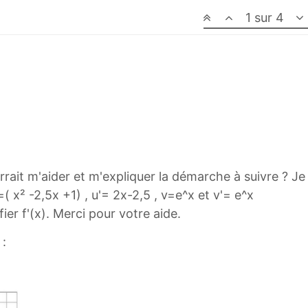
1 sur 4
rait m'aider et m'expliquer la démarche à suivre ? Je
 x² -2,5x +1) , u'= 2x-2,5 , v=e^x et v'= e^x
fier f'(x). Merci pour votre aide.
 :