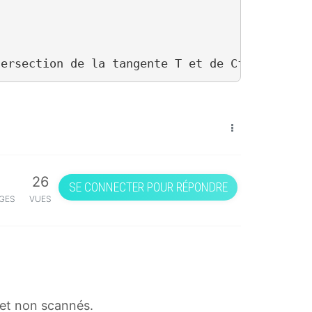
26
SE CONNECTER POUR RÉPONDRE
GES
VUES
s et non scannés.