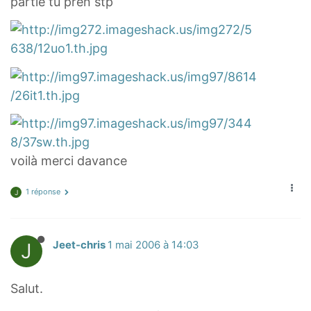
partie tu pren stp
voilà merci davance
1 réponse
J
J
Jeet-chris
1 mai 2006 à 14:03
Salut.