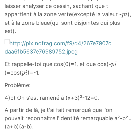
laisser analyser ce dessin, sachant que t
p
appartient à la zone verte(excepté la valeur -
),
p
i
i
et à la zone bleue(qui sont disjointes qui plus
p
est).
i
p
Et rappelle-toi que cos(0)=1, et que cos(-
p
i
i
p
)=cos(
)=-1.
p
i
p
i
Problème:
i
p
i
4)c) On s'est ramené à (x+3)²-12=0.
A partir de là, je t'ai fait remarqué que l'on
pouvait reconnaitre l'identité remarquable a²-b²=
(a+b)(a-b).