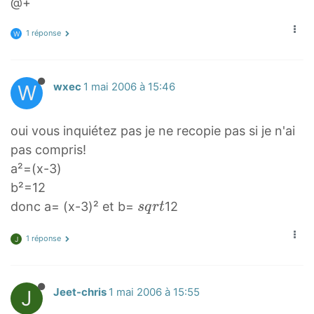
@+
1 réponse
W
W
wxec
1 mai 2006 à 15:46
oui vous inquiétez pas je ne recopie pas si je n'ai
pas compris!
a²=(x-3)
b²=12
s
donc a= (x-3)² et b=
12
s
q
r
t
q
1 réponse
r
J
t
s
J
Jeet-chris
1 mai 2006 à 15:55
q