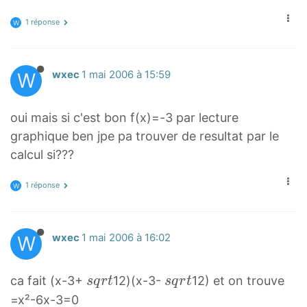
1 réponse
W
W
wxec
1 mai 2006 à 15:59
oui mais si c'est bon f(x)=-3 par lecture
graphique ben jpe pa trouver de resultat par le
calcul si???
1 réponse
W
W
wxec
1 mai 2006 à 16:02
s
s
ca fait (x-3+
12)(x-3-
12) et on trouve
s
q
r
t
s
q
r
t
q
q
=x²-6x-3=0