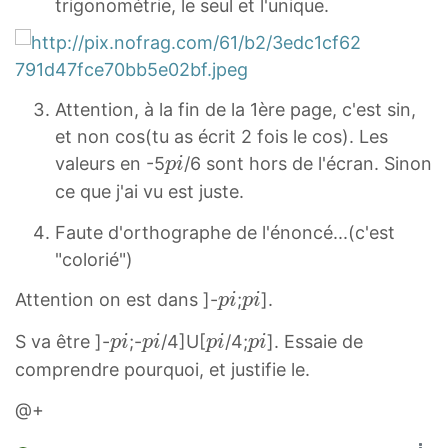
trigonométrie, le seul et l'unique.
Attention, à la fin de la 1ère page, c'est sin,
et non cos(tu as écrit 2 fois le cos). Les
p
valeurs en -5
/6 sont hors de l'écran. Sinon
p
i
i
ce que j'ai vu est juste.
p
Faute d'orthographe de l'énoncé...(c'est
i
"colorié")
p
p
Attention on est dans ]-
;
].
p
i
p
i
i
i
p
p
p
p
S va être ]-
;-
/4]U[
/4;
]. Essaie de
p
i
p
i
p
i
p
i
p
p
i
i
i
i
comprendre pourquoi, et justifie le.
i
i
p
p
p
p
@+
i
i
i
i