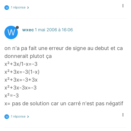
1 réponse
W
W
wxec
1 mai 2006 à 16:06
on n'a pa fait une erreur de signe au debut et ca
donnerait plutot ça
x²+3x/1-x=-3
x²+3x=-3(1-x)
x²+3x=-3+3x
x²+3x-3x=-3
x²=-3
x= pas de solution car un carré n'est pas négatif
1 réponse
W