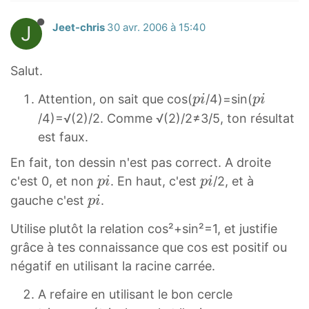
J
Jeet-chris
30 avr. 2006 à 15:40
Salut.
p
p
Attention, on sait que cos(
/4)=sin(
p
i
p
i
i
i
/4)=√(2)/2. Comme √(2)/2≠3/5, ton résultat
p
p
est faux.
i
i
En fait, ton dessin n'est pas correct. A droite
p
p
c'est 0, et non
. En haut, c'est
/2, et à
p
i
p
i
i
i
p
gauche c'est
.
p
i
p
p
i
Utilise plutôt la relation cos²+sin²=1, et justifie
i
i
p
grâce à tes connaissance que cos est positif ou
i
négatif en utilisant la racine carrée.
A refaire en utilisant le bon cercle