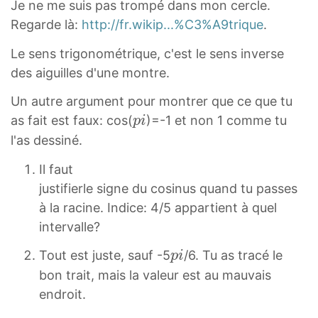
Je ne me suis pas trompé dans mon cercle.
Regarde là:
http://fr.wikip...%C3%A9trique
.
Le sens trigonométrique, c'est le sens inverse
des aiguilles d'une montre.
Un autre argument pour montrer que ce que tu
p
as fait est faux: cos(
)=-1 et non 1 comme tu
p
i
i
l'as dessiné.
p
Il faut
i
justifierle signe du cosinus quand tu passes
à la racine. Indice: 4/5 appartient à quel
intervalle?
p
Tout est juste, sauf -5
/6. Tu as tracé le
p
i
i
bon trait, mais la valeur est au mauvais
p
endroit.
i