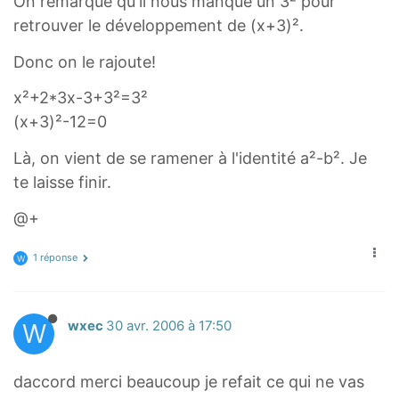
On remarque qu'il nous manque un 3² pour
retrouver le développement de (x+3)².
Donc on le rajoute!
x²+2*3x-3+3²=3²
(x+3)²-12=0
Là, on vient de se ramener à l'identité a²-b². Je
te laisse finir.
@+
1 réponse
W
W
wxec
30 avr. 2006 à 17:50
daccord merci beaucoup je refait ce qui ne vas