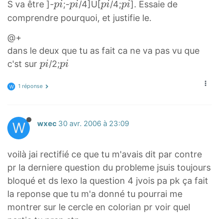
p
p
p
p
S va être ]-
;-
/4]U[
/4;
]. Essaie de
p
i
p
i
p
i
p
i
p
p
i
i
i
i
comprendre pourquoi, et justifie le.
i
i
p
p
p
p
@+
i
i
i
i
dans le deux que tu as fait ca ne va pas vu que
p
p
c'st sur
/2;
p
i
p
i
i
i
1 réponse
p
p
W
i
i
W
wxec
30 avr. 2006 à 23:09
voilà jai rectifié ce que tu m'avais dit par contre
pr la derniere question du probleme jsuis toujours
bloqué et ds lexo la question 4 jvois pa pk ça fait
la reponse que tu m'a donné tu pourrai me
montrer sur le cercle en colorian pr voir quel