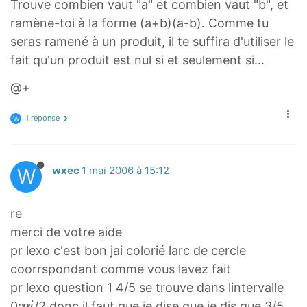
Trouve combien vaut "a" et combien vaut "b", et
ramène-toi à la forme (a+b)(a-b). Comme tu
seras ramené à un produit, il te suffira d'utiliser le
fait qu'un produit est nul si et seulement si...
@+
1 réponse
W
W
wxec
1 mai 2006 à 15:12
re
merci de votre aide
pr lexo c'est bon jai colorié larc de cercle
coorrspondant comme vous lavez fait
pr lexo question 1 4/5 se trouve dans lintervalle
p
0;
/2 donc il faut que je dise que je dis que 3/5
p
i