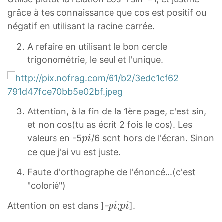
i
i
p
grâce à tes connaissance que cos est positif ou
i
négatif en utilisant la racine carrée.
A refaire en utilisant le bon cercle
trigonométrie, le seul et l'unique.
Attention, à la fin de la 1ère page, c'est sin,
et non cos(tu as écrit 2 fois le cos). Les
p
valeurs en -5
/6 sont hors de l'écran. Sinon
p
i
i
ce que j'ai vu est juste.
p
Faute d'orthographe de l'énoncé...(c'est
i
"colorié")
p
p
Attention on est dans ]-
;
].
p
i
p
i
i
i