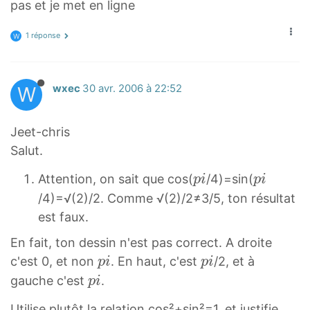
pas et je met en ligne
1 réponse
W
W
wxec
30 avr. 2006 à 22:52
Jeet-chris
Salut.
p
p
Attention, on sait que cos(
/4)=sin(
p
i
p
i
i
i
/4)=√(2)/2. Comme √(2)/2≠3/5, ton résultat
p
p
est faux.
i
i
En fait, ton dessin n'est pas correct. A droite
p
p
c'est 0, et non
. En haut, c'est
/2, et à
p
i
p
i
i
i
p
gauche c'est
.
p
i
p
p
i
Utilise plutôt la relation cos²+sin²=1, et justifie