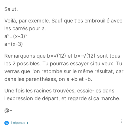
r
t
Salut.
Voilà, par exemple. Sauf que t'es embrouillé avec
les carrés pour a.
a²=(x-3)²
a=(x-3)
Remarquons que b=√(12) et b=-√(12) sont tous
les 2 possibles. Tu pourras essayer si tu veux. Tu
verras que l'on retombe sur le même résultat, car
dans les parenthèses, on a +b et -b.
Une fois les racines trouvées, essaie-les dans
l'expression de départ, et regarde si ça marche.
@+
1 réponse
W