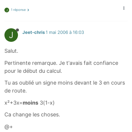
r
r
t
t
1 réponse
J
s
s
q
q
J
Jeet-chris
1 mai 2006 à 16:03
r
r
t
t
Salut.
Pertinente remarque. Je t'avais fait confiance
pour le début du calcul.
Tu as oublié un signe moins devant le 3 en cours
de route.
x²+3x=
moins
3(1-x)
Ca change les choses.
@+