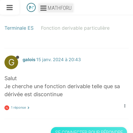
MATHFORU
Terminale ES
Fonction derivable particulière
G
galois
15 janv. 2024 à 20:43
Salut
Je cherche une fonction derivable telle que sa
dérivée est discontinue
1 réponse
N
SE CONNECTER POUR RÉPONDRE