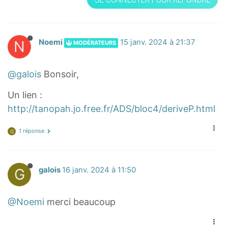
N
Noemi
15 janv. 2024 à 21:37
MODÉRATEURS
@galois
Bonsoir,
Un lien :
http://tanopah.jo.free.fr/ADS/bloc4/deriveP.html
1 réponse
G
G
galois
16 janv. 2024 à 11:50
@Noemi
merci beaucoup