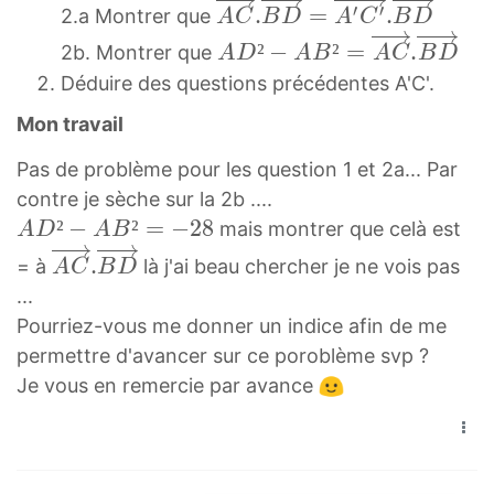
A
′
′
.
=
.
\
→
2.a Montrer que
A
C
B
D
A
C
B
D
8
6
C
A
o
′
²
−
²
=
.
2b. Montrer que
A
D
A
B
A
C
B
D
→
D
v
\
Déduire des questions précédentes A'C'.
.
²
e
o
B
Mon travail
−
r
v
D
A
r
e
Pas de problème pour les question 1 et 2a... Par
→
B
i
r
contre je sèche sur la 2b ....
=
²
g
r
A
²
−
²
=
−
2
8
mais montrer que celà est
A
D
A
B
A
=
h
i
D
A
.
′
= à
là j'ai beau chercher je ne vois pas
A
C
B
D
A
t
g
²
C
C
...
C
a
h
−
→
′
Pourriez-vous me donner un indice afin de me
→
r
t
A
.
→
permettre d'avancer sur ce poroblème svp ?
.
r
a
B
B
.
Je vous en remercie par avance
B
o
r
²
D
B
D
w
r
=
→
D
→
{
o
−
\
→
A
A
w
2
o