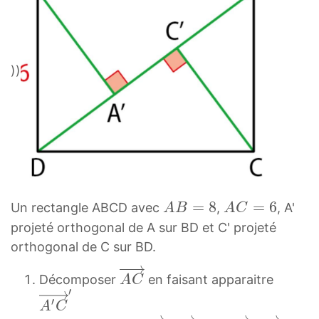
))
A
=
8
A
=
6
Un rectangle ABCD avec
,
, A'
A
B
A
C
B
C
projeté orthogonal de A sur BD et C' projeté
=
=
orthogonal de C sur BD.
8
6
A
A
A
A
Décomposer
en faisant apparaitre
A
C
C
′
′
B
C
′
A
C
→
C
=
=