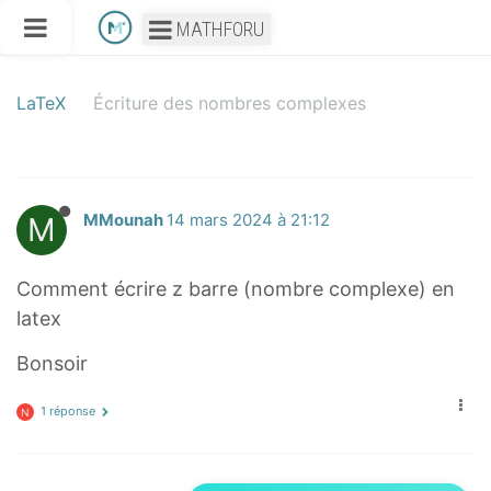
MATHFORU
LaTeX
Écriture des nombres complexes
M
MMounah
14 mars 2024 à 21:12
Comment écrire z barre (nombre complexe) en
latex
Bonsoir
1 réponse
N