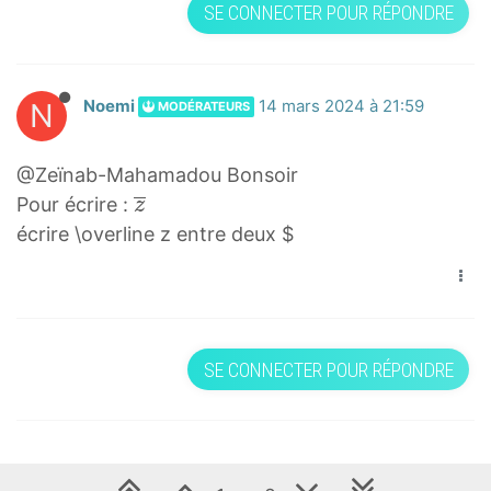
SE CONNECTER POUR RÉPONDRE
N
Noemi
14 mars 2024 à 21:59
MODÉRATEURS
@Zeïnab-Mahamadou Bonsoir
z
Pour écrire :
z
‾
écrire \overline z entre deux $
\
o
v
e
SE CONNECTER POUR RÉPONDRE
r
l
i
n
e